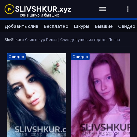
Добавить слив
Бесплатно
Шкуры
Бывшие
С видео
SlivShkur
» Слив шкур Пенза | Слив девушек из города Пенза
С видео
С видео