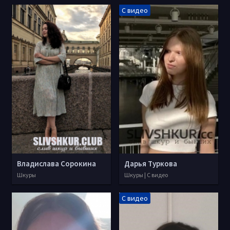
С видео
Владислава Сорокина
Дарья Туркова
Шкуры
Шкуры | С видео
С видео