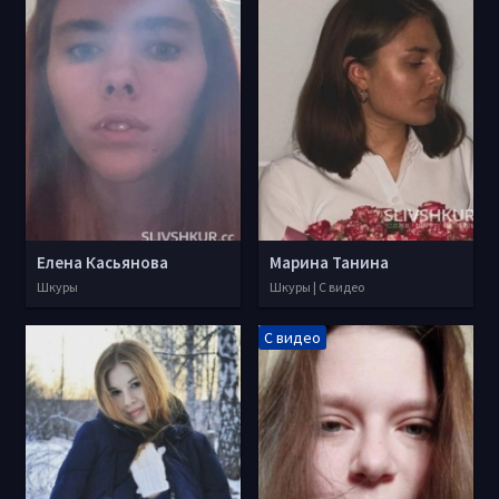
Елена Касьянова
Марина Танина
Шкуры
Шкуры | С видео
С видео