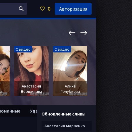
0
Авторизация
С видео
С видео
С видео
Анастасия
Алина
Марьяна
а
Вершинина
Голубкова
Пархович
ломанные
Удалить анкету
Обновленные сливы
Анастасия Марченко