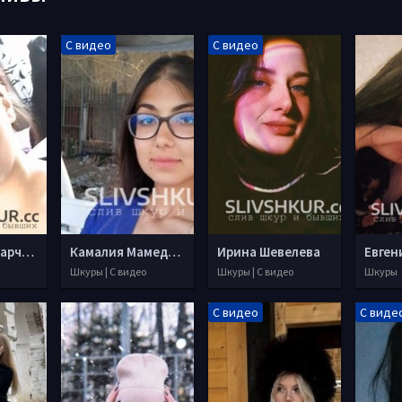
С видео
С видео
Анастасия Марченко
Камалия Мамедова
Ирина Шевелева
Евген
Шкуры | С видео
Шкуры | С видео
Шкуры
С видео
С виде