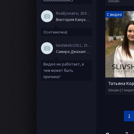
АХАХАХАХАХААЗ
Шкуры
Reallyonaire
, 28.06.20
С видео
Виктория Канукова
Осетиночка)
landakelv1011
, 19.06.20
Самира Джахангирова
Видео не работает, в
чем может быть
причина?
Шкуры | С видео
1