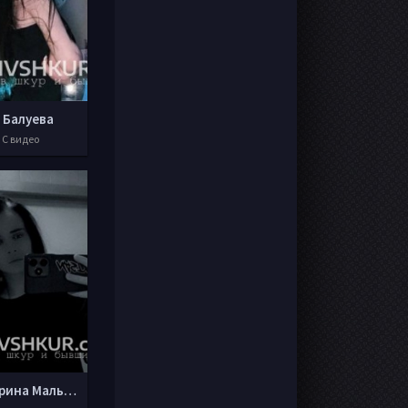
 Балуева
 С видео
Екатерина Мальцева