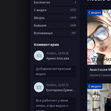
Бесплатно
1
С видео
1727
С видео
Шкуры
3404
Бывшие
1606
Взломанные
367
Комментарии
Anubis
, 10.03.26
Арина Апасева
Добавили интересные
видео
Шкуры | С видео
Anubis
, 21.03.23
С видео
Екатерина Ермакова
Все работает у меня
лично, я про видео к
сливу.