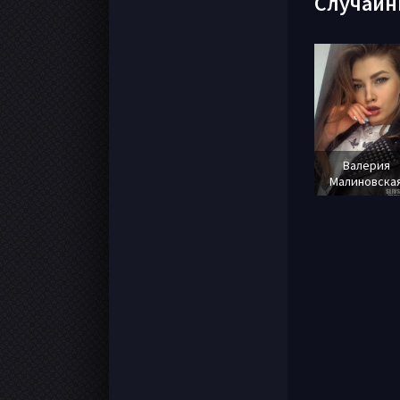
Случайн
Валерия
Малиновска