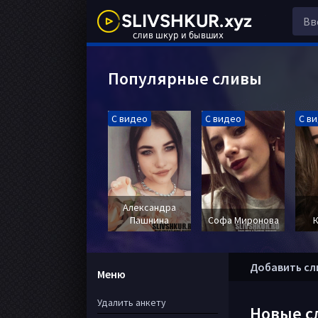
Популярные сливы
С видео
С видео
С в
Александра
Пашнина
Софа Миронова
Добавить сл
Меню
Удалить анкету
Новые с