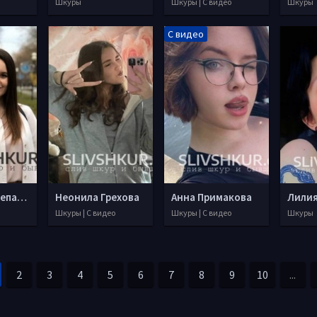
Шкуры
Шкуры | С видео
Шкуры
С видео
Татьяна Корепанова
Неонила Грехова
Анна Примакова
Лилия
Шкуры | С видео
Шкуры | С видео
Шкуры
2
3
4
5
6
7
8
9
10
...