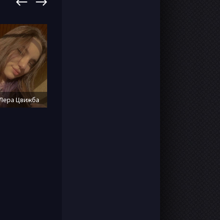
Лилия
Лера Цвижба
Сидорова