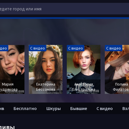
идео
С видео
С видео
С видео
Мария
Екатерина
Анастасия
Полина
Кудрякова
Бессонова
Елистратова
Филатов
ив
Бесплатно
Шкуры
Бывшие
С видео
Вз
ливы