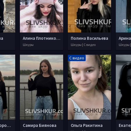
ва
Алина Плотникова
Полина Васильева
Арина
Шкуры
Шкуры | С видео
Шкуры |
С видео
Анастасия Хорошилова
Самира Биянова
Ольга Ракитина