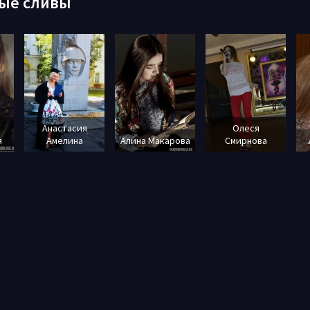
ые сливы
Анастасия
Олеся
я
Амелина
Алина Макарова
Смирнова