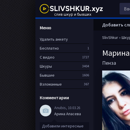
Добавить сл
Меню
SlivShkur
»
Шку
Удалить анкету
Бесплатно
1
Марина
С видео
1727
Пенза
Шкуры
3404
Бывшие
1606
Взломанные
367
Комментарии
Anubis
, 10.03.26
Арина Апасева
Добавили интересные