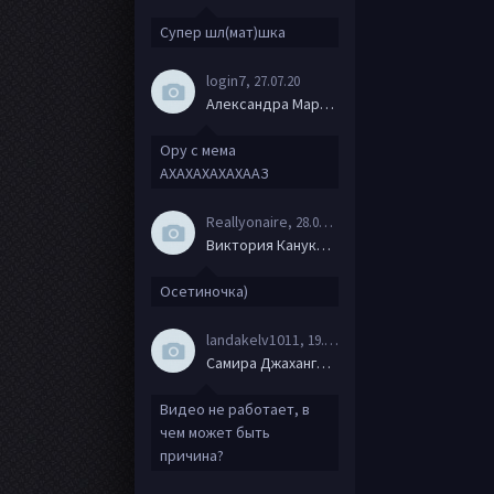
Супер шл(мат)шка
login7
, 27.07.20
Александра Маркова
Ору с мема
АХАХАХАХАХААЗ
Reallyonaire
, 28.06.20
Виктория Канукова
Осетиночка)
landakelv1011
, 19.06.20
Самира Джахангирова
Видео не работает, в
чем может быть
причина?