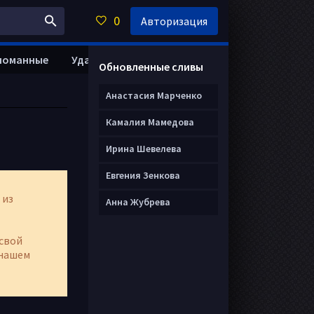
0
Авторизация
ломанные
Удалить анкету
Обновленные сливы
Анастасия Марченко
Камалия Мамедова
Ирина Шевелева
Евгения Зенкова
 из
Анна Жубрева
свой
нашем