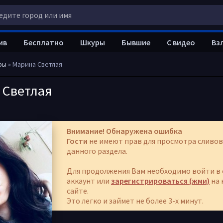
ив
Бесплатно
Шкуры
Бывшие
С видео
Вз
ры
» Марина Светлая
 Светлая
Внимание! Обнаружена ошибка
Гости
не имеют прав для просмотра сливов
данного раздела.
Для продолжения Вам необходимо войти в 
аккаунт или
зарегистрироваться (жми)
на 
сайте.
Это легко и займет не более 3-х минут.