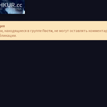
ция
и, находящиеся в группе
Гости
, не могут оставлять коммента
бликации.