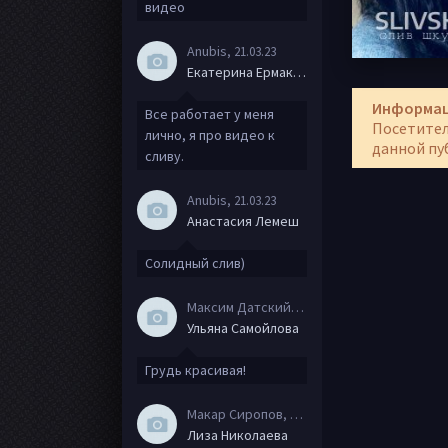
видео
Anubis
, 21.03.23
Екатерина Ермакова
Информа
Все работает у меня
Посетител
лично, я про видео к
данной пу
сливу.
Anubis
, 21.03.23
Анастасия Лемеш
Солидный слив)
Максим Датский
, 15.08.20
Ульяна Самойлова
Грудь красивая!
Макар Сиропов
, 08.08.20
Лиза Николаева