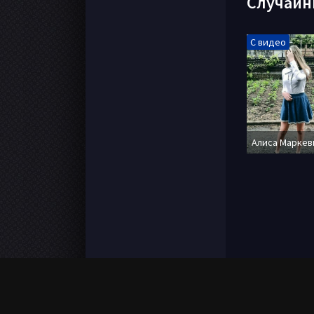
Случайн
С видео
Алиса Маркев