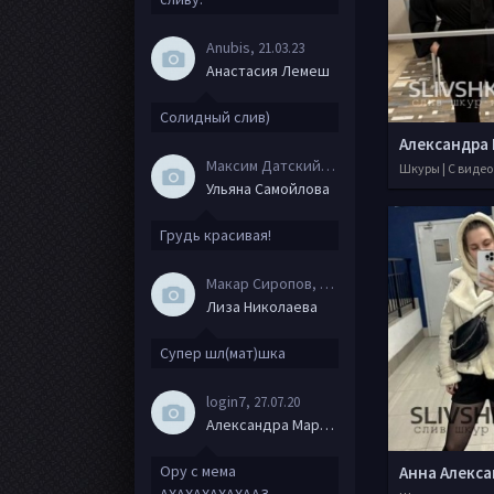
Anubis
, 21.03.23
Анастасия Лемеш
Солидный слив)
Максим Датский
, 15.08.20
Шкуры | С видео
Ульяна Самойлова
Грудь красивая!
Макар Сиропов
, 08.08.20
Лиза Николаева
Супер шл(мат)шка
login7
, 27.07.20
Александра Маркова
Ору с мема