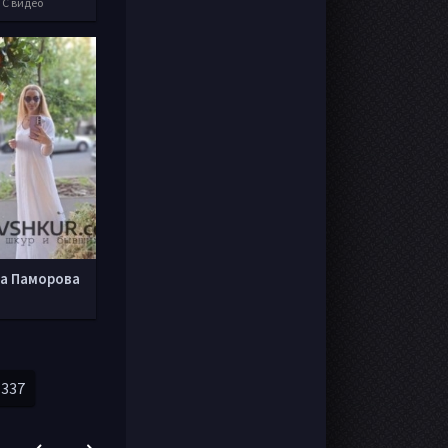
 С видео
а Паморова
337