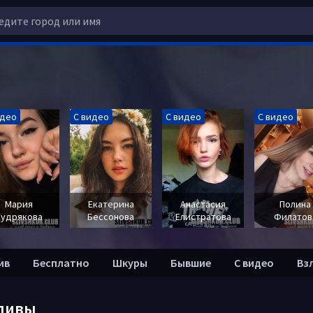
идео
С видео
С видео
С видео
Мария
Екатерина
Анастасия
Полина
Кудрякова
Бессонова
Елистратова
Филатов
ив
Бесплатно
Шкуры
Бывшие
С видео
Вз
ливы