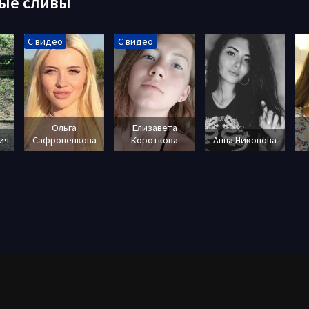
ые сливы
С видео
С видео
Ольга
Елизавета
ич
Сафроненкова
Короткова
Анна Никонова