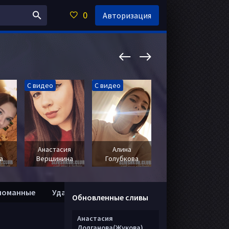
0
Авторизация
С видео
С видео
С видео
Анастасия
Алина
Марьяна
а
Вершинина
Голубкова
Пархович
ломанные
Удалить анкету
Обновленные сливы
Анастасия
Долганова(Жукова)