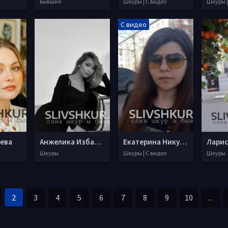
Бывшие
Шкуры | С видео
Шкуры |
С видео
ева
Анжелика Избаирова
Екатерина Никулина
Ларис
Шкуры
Шкуры | С видео
Шкуры
2
3
4
5
6
7
8
9
10
...