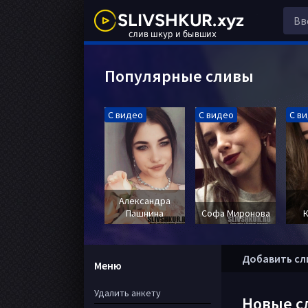
Популярные сливы
С видео
С видео
С в
Александра
Пашнина
Софа Миронова
Добавить сл
Меню
Удалить анкету
Новые с