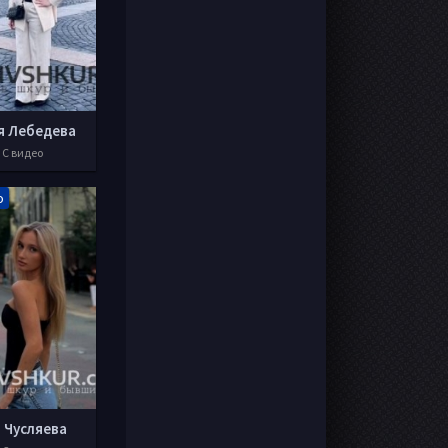
я Лебедева
 С видео
о
 Чусляева