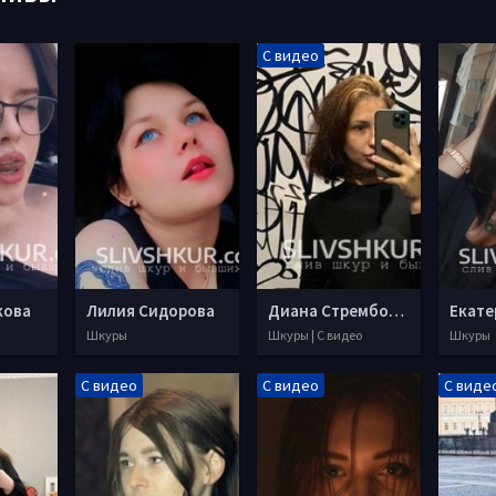
С видео
кова
Лилия Сидорова
Диана Стрембовская
Шкуры
Шкуры | С видео
Шкуры
С видео
С видео
С виде