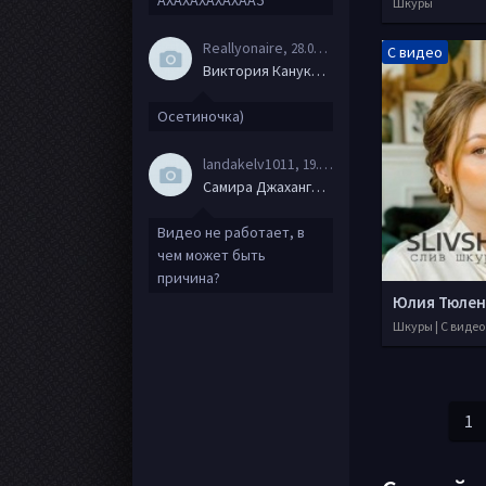
АХАХАХАХАХААЗ
Шкуры
Reallyonaire
, 28.06.20
С видео
Виктория Канукова
Осетиночка)
landakelv1011
, 19.06.20
Самира Джахангирова
Видео не работает, в
чем может быть
причина?
Юлия Тюлен
Шкуры | С видео
1