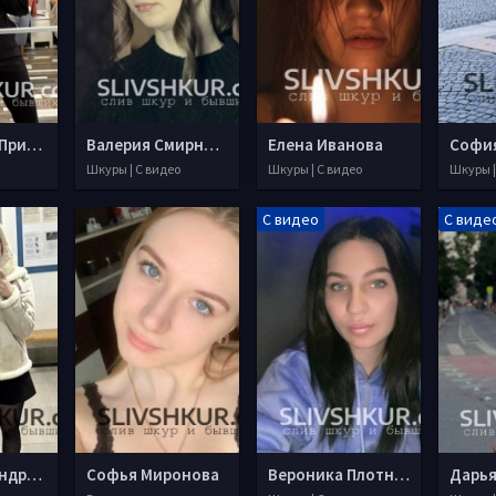
Александра Призенцова
Валерия Смирнова
Елена Иванова
Софи
Шкуры | С видео
Шкуры | С видео
Шкуры |
С видео
С виде
Анна Александрова
Софья Миронова
Вероника Плотникова
Дарья