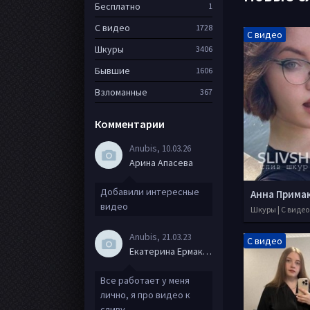
Бесплатно
1
С видео
1728
С видео
Шкуры
3406
Бывшие
1606
Взломанные
367
Комментарии
Anubis
, 10.03.26
Арина Апасева
Добавили интересные
Анна Прима
видео
Шкуры | С видео
Anubis
, 21.03.23
С видео
Екатерина Ермакова
Все работает у меня
лично, я про видео к
сливу.