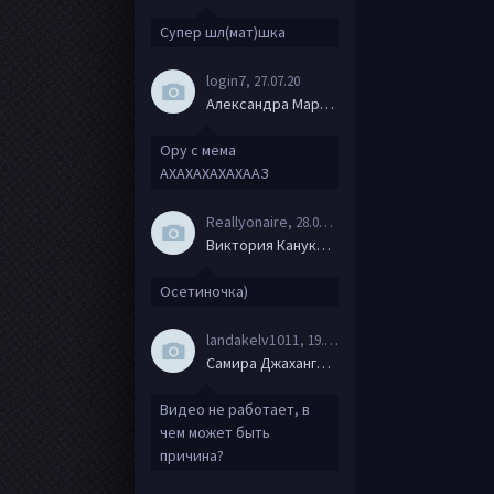
Супер шл(мат)шка
login7
, 27.07.20
Александра Маркова
Ору с мема
АХАХАХАХАХААЗ
Reallyonaire
, 28.06.20
Виктория Канукова
Осетиночка)
landakelv1011
, 19.06.20
Самира Джахангирова
Видео не работает, в
чем может быть
причина?