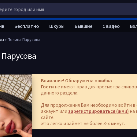
ив
Бесплатно
Шкуры
Бывшие
С видео
Вз
ры
» Полина Парусова
 Парусова
Внимание! Обнаружена ошибка
Гости
не имеют прав для просмотра сливов
данного раздела.
Для продолжения Вам необходимо войти в 
аккаунт или
зарегистрироваться (жми)
на 
сайте.
Это легко и займет не более 3-х минут.