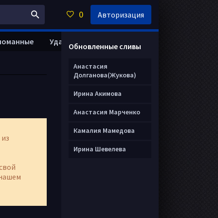
0
Авторизация
ломанные
Удалить анкету
Обновленные сливы
Анастасия
Долганова(Жукова)
Ирина Акимова
Анастасия Марченко
Камалия Мамедова
 из
Ирина Шевелева
свой
нашем