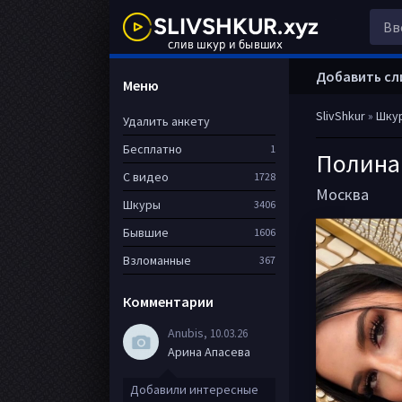
Добавить сл
Меню
SlivShkur
»
Шку
Удалить анкету
Бесплатно
1
Полина
С видео
1728
Москва
Шкуры
3406
Бывшие
1606
Взломанные
367
Комментарии
Anubis
, 10.03.26
Арина Апасева
Добавили интересные