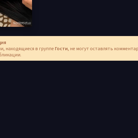
ция
и, находящиеся в группе
Гости
, не могут оставлять коммента
бликации.