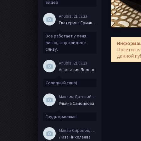
видео
Anubis
, 21.03.23
Екатерина Ермакова
Все работает у меня
лично, я про видео к
Информа
сливу.
Посетител
данной пу
Anubis
, 21.03.23
Анастасия Лемеш
Солидный слив)
Максим Датский
, 15.08.20
Ульяна Самойлова
Грудь красивая!
Макар Сиропов
, 08.08.20
Лиза Николаева