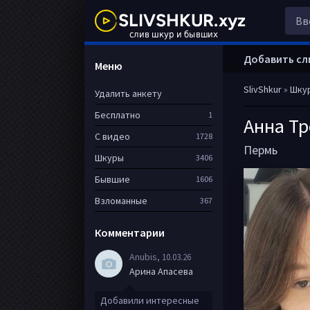
Добавить сл
Меню
SlivShkur
»
Шку
Удалить анкету
Бесплатно
1
Анна Т
С видео
1728
Пермь
Шкуры
3406
Бывшие
1606
Взломанные
367
Комментарии
Anubis
, 10.03.26
Арина Апасева
Добавили интересные