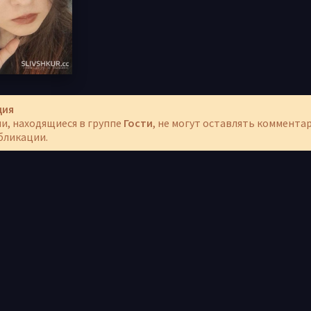
ция
и, находящиеся в группе
Гости
, не могут оставлять коммента
бликации.