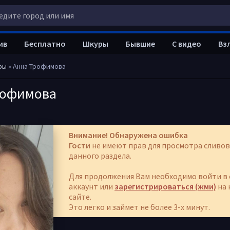
ив
Бесплатно
Шкуры
Бывшие
С видео
Вз
ры
» Анна Трофимова
рофимова
Внимание! Обнаружена ошибка
Гости
не имеют прав для просмотра сливов
данного раздела.
Для продолжения Вам необходимо войти в 
аккаунт или
зарегистрироваться (жми)
на 
сайте.
Это легко и займет не более 3-х минут.