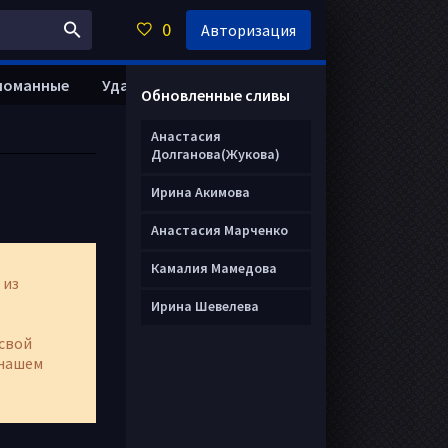
0
Авторизация
ломанные
Удалить анкету
Обновленные сливы
Анастасия
Долганова(Жукова)
Ирина Акимова
Анастасия Марченко
Камалия Мамедова
 из
Ирина Шевелева
свой
нашем