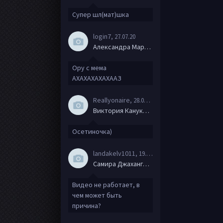
Супер шл(мат)шка
login7
, 27.07.20
Александра Маркова
Ору с мема
АХАХАХАХАХААЗ
Reallyonaire
, 28.06.20
Виктория Канукова
Осетиночка)
landakelv1011
, 19.06.20
Самира Джахангирова
Видео не работает, в
чем может быть
причина?