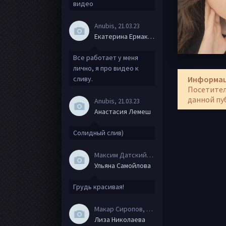
видео
Anubis
, 21.03.23
Екатерина Ермакова
Все работает у меня
лично, я про видео к
сливу.
Информа
Посетител
данной пу
Anubis
, 21.03.23
Анастасия Лемеш
Солидный слив)
Максим Датский
, 15.08.20
Ульяна Самойлова
Грудь красивая!
Макар Сиропов
, 08.08.20
Лиза Николаева