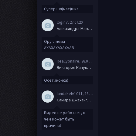
Супер шл(мат)шка
login7
, 27.07.20
Александра Маркова
Ору с мема
АХАХАХАХАХААЗ
Reallyonaire
, 28.06.20
Виктория Канукова
Осетиночка)
landakelv1011
, 19.06.20
Самира Джахангирова
Видео не работает, в
чем может быть
причина?