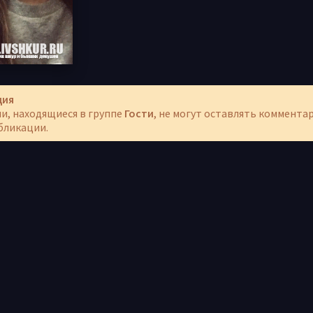
ция
и, находящиеся в группе
Гости
, не могут оставлять коммента
бликации.