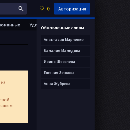
0
Авторизация
ломанные
Удалить анкету
Обновленные сливы
Анастасия Марченко
Камалия Мамедова
Ирина Шевелева
Евгения Зенкова
 из
Анна Жубрева
свой
нашем