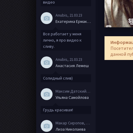
видео
Anubis
, 21.03.23
Екатерина Ермакова
Все работает у меня
лично, я про видео к
Информа
сливу.
Посетител
данной пу
Anubis
, 21.03.23
Анастасия Лемеш
Солидный слив)
Максим Датский
, 15.08.20
Ульяна Самойлова
Грудь красивая!
Макар Сиропов
, 08.08.20
Лиза Николаева