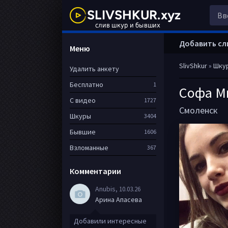
Добавить сл
Меню
SlivShkur
»
Шку
Удалить анкету
Бесплатно
1
Софа М
С видео
1727
Смоленск
Шкуры
3404
Бывшие
1606
Взломанные
367
Комментарии
Anubis
, 10.03.26
Арина Апасева
Добавили интересные