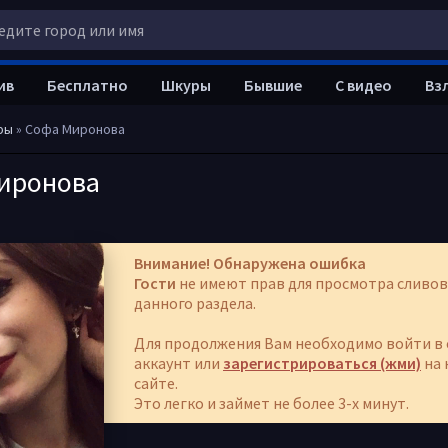
ив
Бесплатно
Шкуры
Бывшие
С видео
Вз
ры
» Софа Миронова
иронова
Внимание! Обнаружена ошибка
Гости
не имеют прав для просмотра сливов
данного раздела.
Для продолжения Вам необходимо войти в 
аккаунт или
зарегистрироваться (жми)
на 
сайте.
Это легко и займет не более 3-х минут.