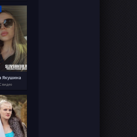
а Якушина
С видео