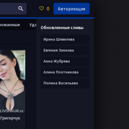
0
Авторизация
ломанные
Удалить анкету
Обновленные сливы
Ирина Шевелева
Евгения Зенкова
Анна Жубрева
Алина Плотникова
Полина Васильева
 Григорчук