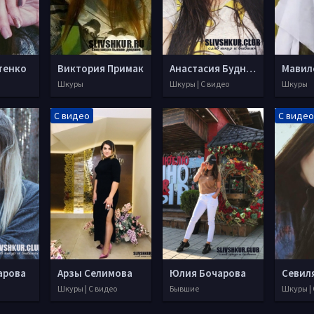
тенко
Виктория Примак
Анастасия Буднитская
Мавил
Шкуры
Шкуры | С видео
Шкуры
С видео
С видео
арова
Арзы Селимова
Юлия Бочарова
Шкуры | С видео
Бывшие
Шкуры | 