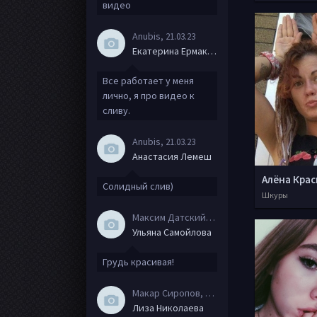
видео
Anubis
, 21.03.23
Екатерина Ермакова
Все работает у меня
лично, я про видео к
сливу.
Anubis
, 21.03.23
Анастасия Лемеш
Алёна Кра
Солидный слив)
Шкуры
Максим Датский
, 15.08.20
Ульяна Самойлова
Грудь красивая!
Макар Сиропов
, 08.08.20
Лиза Николаева