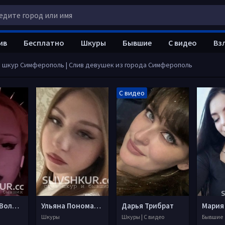
ив
Бесплатно
Шкуры
Бывшие
С видео
Вз
в шкур Симферополь | Слив девушек из города Симферополь
С видео
Елизавета Волобуева
Ульяна Пономарева
Дарья Трибрат
Мария
Шкуры
Шкуры | С видео
Бывшие