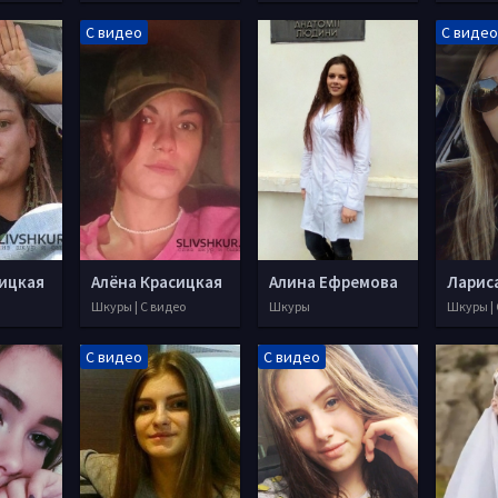
С видео
С видео
сицкая
Алёна Красицкая
Алина Ефремова
Ларис
Шкуры | С видео
Шкуры
Шкуры | 
С видео
С видео