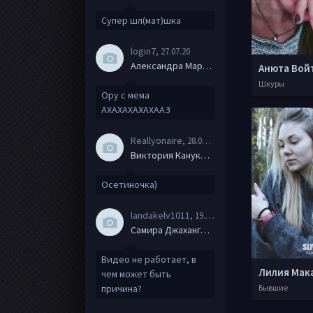
Супер шл(мат)шка
login7
, 27.07.20
Александра Маркова
Анюта Вой
Шкуры
Ору с мема
АХАХАХАХАХААЗ
Reallyonaire
, 28.06.20
Виктория Канукова
Осетиночка)
landakelv1011
, 19.06.20
Самира Джахангирова
Видео не работает, в
Лилия Мак
чем может быть
причина?
Бывшие