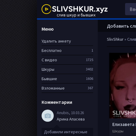
Добавить сл
Меню
SlivShkur
» Сли
Удалить анкету
Бесплатно
1
С видео
1725
Шкуры
3402
Бывшие
1606
Взломанные
367
Комментарии
Anubis
, 10.03.26
Арина Апасева
Шкуры
Добавили интересные