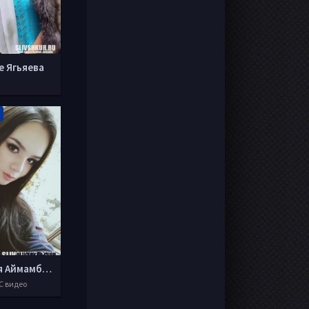
е Ягьяева
Севиля Аймамбекова
С видео