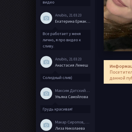
видео
Anubis
, 21.03.23
Екатерина Ермакова
Все работает у меня
лично, я про видео к
сливу.
Anubis
, 21.03.23
Анастасия Лемеш
Информа
Посетител
Солидный слив)
данной пу
Максим Датский
, 15.08.20
Ульяна Самойлова
Грудь красивая!
Макар Сиропов
, 08.08.20
Лиза Николаева