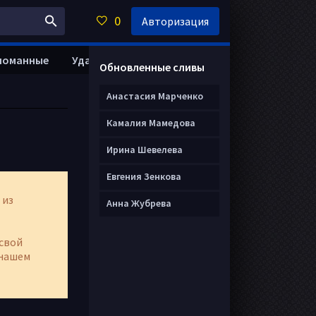
0
Авторизация
ломанные
Удалить анкету
Обновленные сливы
Анастасия Марченко
Камалия Мамедова
Ирина Шевелева
Евгения Зенкова
 из
Анна Жубрева
свой
нашем