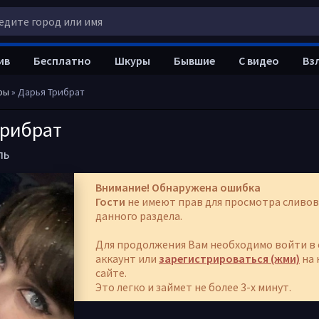
ив
Бесплатно
Шкуры
Бывшие
С видео
Вз
ры
» Дарья Трибрат
Трибрат
ль
Внимание! Обнаружена ошибка
Гости
не имеют прав для просмотра сливов
данного раздела.
Для продолжения Вам необходимо войти в 
аккаунт или
зарегистрироваться (жми)
на 
сайте.
Это легко и займет не более 3-х минут.