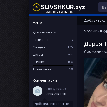
Добавить сл
Меню
SlivShkur
»
Шку
Удалить анкету
Бесплатно
1
Дарья 
С видео
1727
Симферопо
Шкуры
3404
Бывшие
1606
Взломанные
367
Комментарии
Anubis
, 10.03.26
Арина Апасева
Добавили интересные