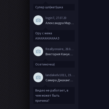
Супер шл(мат)шка
login7
, 27.07.20
Александра Маркова
Ору с мема
АХАХАХАХАХААЗ
Reallyonaire
, 28.06.20
Виктория Канукова
Осетиночка)
landakelv1011
, 19.06.20
Самира Джахангирова
Видео не работает, в
чем может быть
причина?