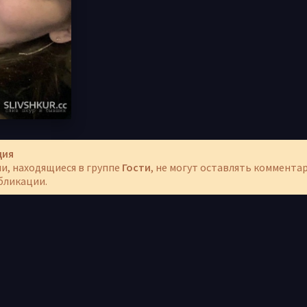
ция
и, находящиеся в группе
Гости
, не могут оставлять коммента
бликации.