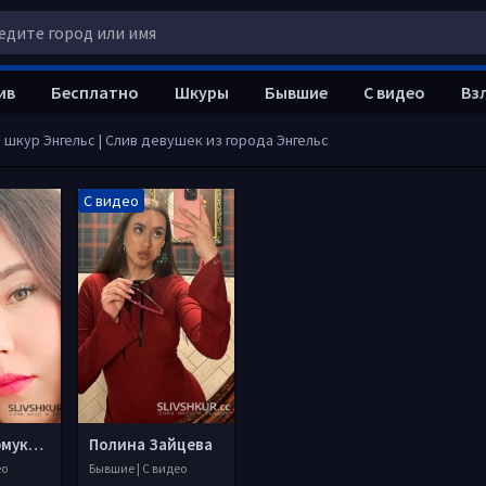
ив
Бесплатно
Шкуры
Бывшие
С видео
Вз
 шкур Энгельс | Слив девушек из города Энгельс
С видео
Радмила Ермуканова
Полина Зайцева
ео
Бывшие | С видео