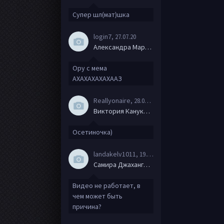
Супер шл(мат)шка
login7
, 27.07.20
Александра Маркова
Ору с мема
АХАХАХАХАХААЗ
Reallyonaire
, 28.06.20
Виктория Канукова
Осетиночка)
landakelv1011
, 19.06.20
Самира Джахангирова
Видео не работает, в
чем может быть
причина?