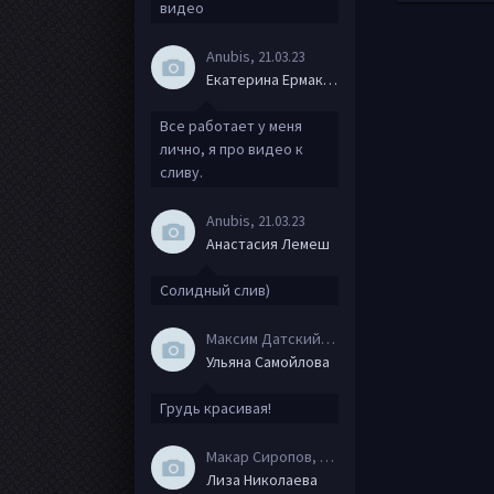
видео
Anubis
, 21.03.23
Екатерина Ермакова
Все работает у меня
лично, я про видео к
сливу.
Anubis
, 21.03.23
Анастасия Лемеш
Солидный слив)
Максим Датский
, 15.08.20
Ульяна Самойлова
Грудь красивая!
Макар Сиропов
, 08.08.20
Лиза Николаева