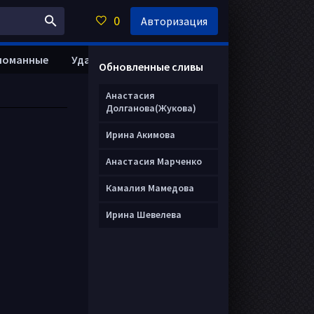
0
Авторизация
ломанные
Удалить анкету
Обновленные сливы
Анастасия
Долганова(Жукова)
Ирина Акимова
Анастасия Марченко
Камалия Мамедова
Ирина Шевелева