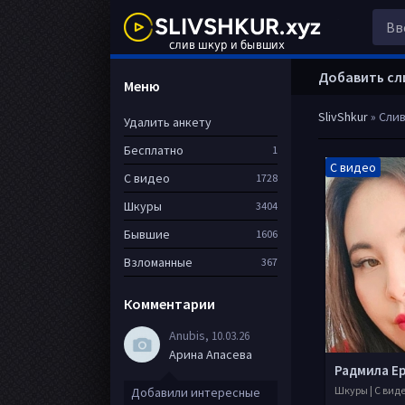
Добавить сл
Меню
SlivShkur
» Слив
Удалить анкету
Бесплатно
1
С видео
С видео
1728
Шкуры
3404
Бывшие
1606
Взломанные
367
Комментарии
Anubis
, 10.03.26
Арина Апасева
Шкуры | С вид
Добавили интересные