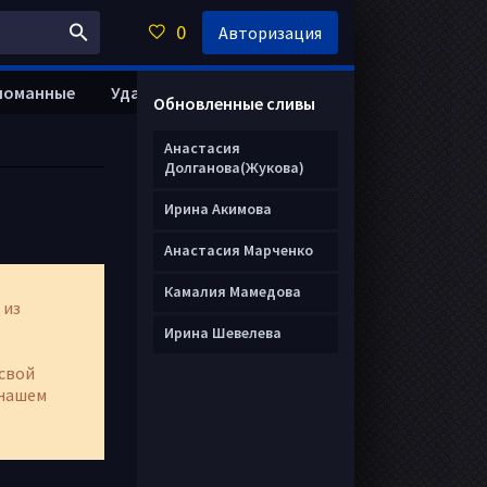
0
Авторизация
ломанные
Удалить анкету
Обновленные сливы
Анастасия
Долганова(Жукова)
Ирина Акимова
Анастасия Марченко
Камалия Мамедова
 из
Ирина Шевелева
свой
нашем