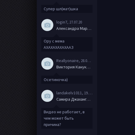
Супер шл(мат)шка
login7
, 27.07.20
Александра Маркова
Ору с мема
АХАХАХАХАХААЗ
Reallyonaire
, 28.06.20
Виктория Канукова
Осетиночка)
landakelv1011
, 19.06.20
Самира Джахангирова
Видео не работает, в
чем может быть
причина?