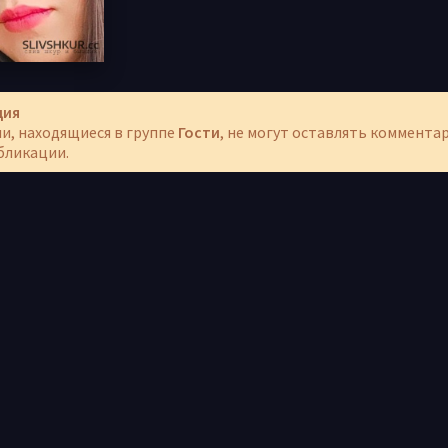
ция
и, находящиеся в группе
Гости
, не могут оставлять коммента
бликации.