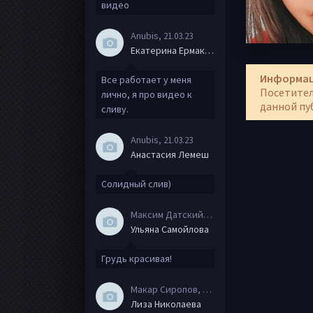
видео
Anubis
, 21.03.23
Екатерина Ермакова
Информа
Все работает у меня
Посетител
лично, я про видео к
данной пу
сливу.
Anubis
, 21.03.23
Анастасия Лемеш
Солидный слив)
Максим Датский
, 15.08.20
Ульяна Самойлова
Грудь красивая!
Макар Сиропов
, 08.08.20
Лиза Николаева