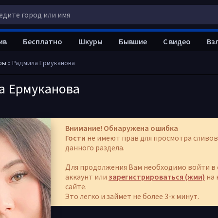
ив
Бесплатно
Шкуры
Бывшие
С видео
Вз
ры
» Радмила Ермуканова
а Ермуканова
Внимание! Обнаружена ошибка
Гости
не имеют прав для просмотра сливов
данного раздела.
Для продолжения Вам необходимо войти в 
аккаунт или
зарегистрироваться (жми)
на 
сайте.
Это легко и займет не более 3-х минут.