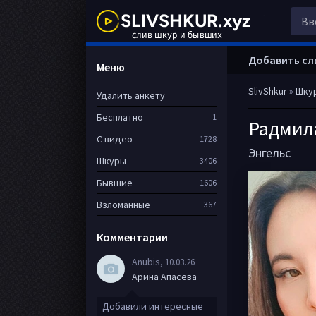
Добавить сл
Меню
SlivShkur
»
Шку
Удалить анкету
Бесплатно
1
Радмил
С видео
1728
Энгельс
Шкуры
3406
Бывшие
1606
Взломанные
367
Комментарии
Anubis
, 10.03.26
Арина Апасева
Добавили интересные