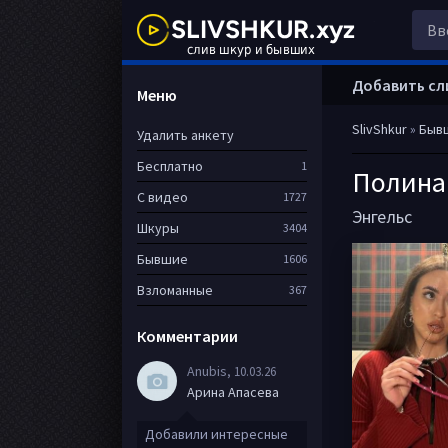
Добавить сл
Меню
SlivShkur
»
Быв
Удалить анкету
Бесплатно
1
Полина
С видео
1727
Энгельс
Шкуры
3404
Бывшие
1606
Взломанные
367
Комментарии
Anubis
, 10.03.26
Арина Апасева
Добавили интересные