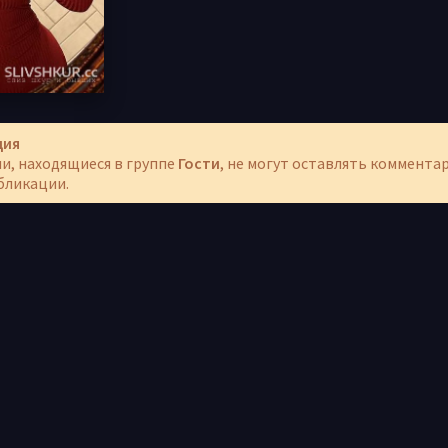
ция
и, находящиеся в группе
Гости
, не могут оставлять коммента
бликации.