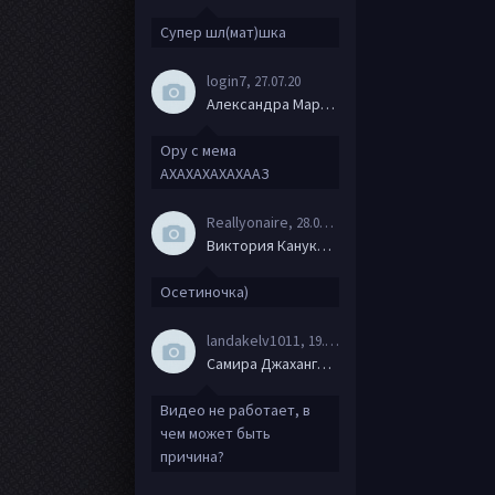
Супер шл(мат)шка
login7
, 27.07.20
Александра Маркова
Ору с мема
АХАХАХАХАХААЗ
Reallyonaire
, 28.06.20
Виктория Канукова
Осетиночка)
landakelv1011
, 19.06.20
Самира Джахангирова
Видео не работает, в
чем может быть
причина?