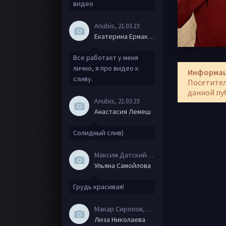
видео
Anubis
, 21.03.23
Екатерина Ермакова
Все работает у меня
лично, я про видео к
Информа
сливу.
Посетител
данной пу
Anubis
, 21.03.23
Анастасия Лемеш
Солидный слив)
Максим Датский
, 15.08.20
Ульяна Самойлова
Грудь красивая!
Макар Сиропов
, 08.08.20
Лиза Николаева