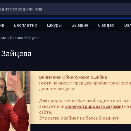
ив
Бесплатно
Шкуры
Бывшие
С видео
Вз
шие
» Полина Зайцева
 Зайцева
Внимание! Обнаружена ошибка
Гости
не имеют прав для просмотра сливов
данного раздела.
Для продолжения Вам необходимо войти в 
аккаунт или
зарегистрироваться (жми)
на 
сайте.
Это легко и займет не более 3-х минут.