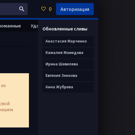
0
Авторизация
ломанные
Удалить анкету
Обновленные сливы
Анастасия Марченко
Камалия Мамедова
Ирина Шевелева
Евгения Зенкова
 из
Анна Жубрева
свой
нашем