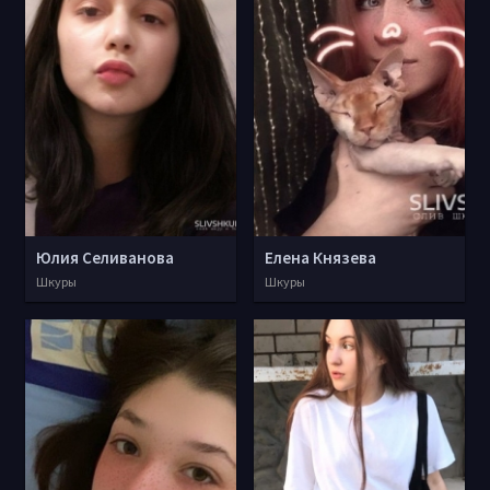
Юлия Селиванова
Елена Князева
Шкуры
Шкуры