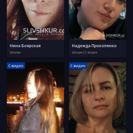
Нина Боярская
Надежда Прокопенко
Шкуры
Шкуры | С видео
С видео
С видео