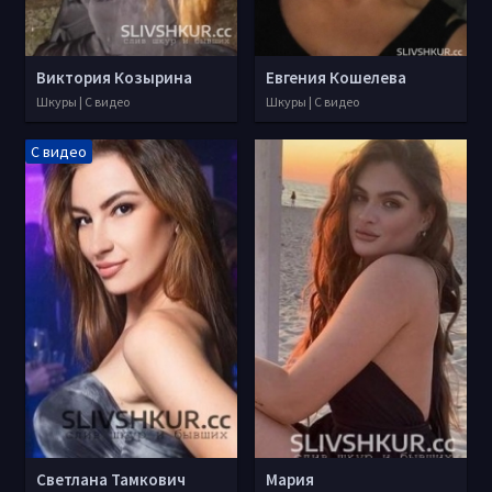
Виктория Козырина
Евгения Кошелева
Шкуры | С видео
Шкуры | С видео
С видео
Светлана Тамкович
Мария