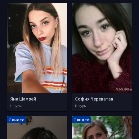
Яна Шамрей
София Череватая
Шкуры
Шкуры
С видео
С видео