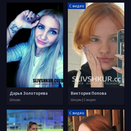
С видео
Дарья Золоторева
Виктория Попова
Шкуры
Шкуры | С видео
С видео