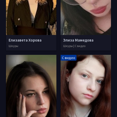
Елизавета Хорова
Элиза Мамедова
Шкуры
Шкуры | С видео
С видео