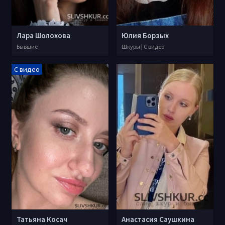
Лара Шолохова
Юлия Борзых
Бывшие
Шкуры | С видео
С видео
Татьяна Косач
Анастасия Саушкина