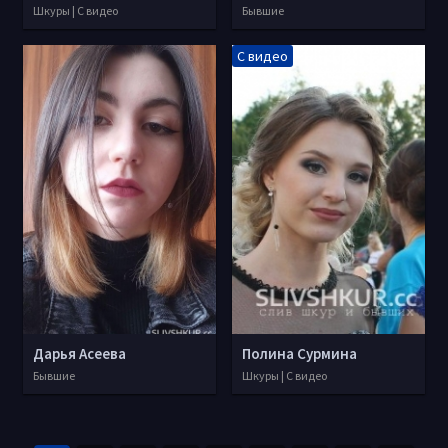
Шкуры | С видео
Бывшие
С видео
Дарья Асеева
Полина Сурмина
Бывшие
Шкуры | С видео