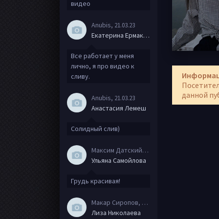
видео
Anubis
, 21.03.23
Екатерина Ермакова
Все работает у меня
лично, я про видео к
Информа
сливу.
Посетител
данной пу
Anubis
, 21.03.23
Анастасия Лемеш
Солидный слив)
Максим Датский
, 15.08.20
Ульяна Самойлова
Грудь красивая!
Макар Сиропов
, 08.08.20
Лиза Николаева