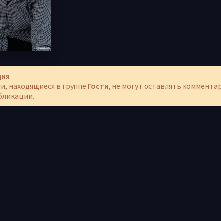
ция
и, находящиеся в группе
Гости
, не могут оставлять коммента
бликации.