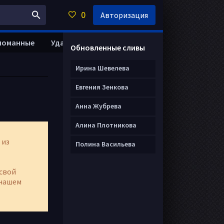
0
Авторизация
ломанные
Удалить анкету
Обновленные сливы
Ирина Шевелева
Евгения Зенкова
Анна Жубрева
Алина Плотникова
 из
Полина Васильева
свой
нашем