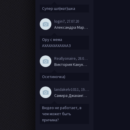
Супер шл(мат)шка
login7
, 27.07.20
Александра Маркова
Ору с мема
АХАХАХАХАХААЗ
Reallyonaire
, 28.06.20
Виктория Канукова
Осетиночка)
landakelv1011
, 19.06.20
Самира Джахангирова
Видео не работает, в
чем может быть
причина?