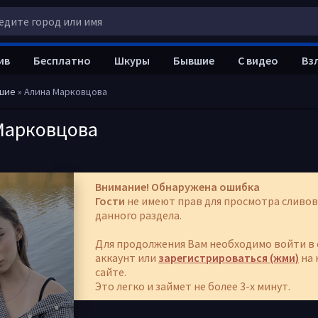
ив
Бесплатно
Шкуры
Бывшие
С видео
Вз
шие
» Алина Марковцова
Марковцова
Внимание! Обнаружена ошибка
Гости
не имеют прав для просмотра сливов
данного раздела.
Для продолжения Вам необходимо войти в 
аккаунт или
зарегистрироваться (жми)
на 
сайте.
Это легко и займет не более 3-х минут.