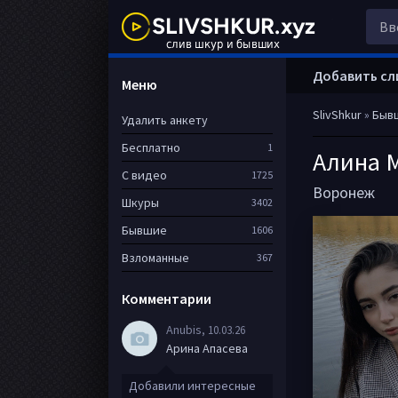
Добавить сл
Меню
SlivShkur
»
Быв
Удалить анкету
Бесплатно
1
Алина 
С видео
1725
Воронеж
Шкуры
3402
Бывшие
1606
Взломанные
367
Комментарии
Anubis
, 10.03.26
Арина Апасева
Добавили интересные