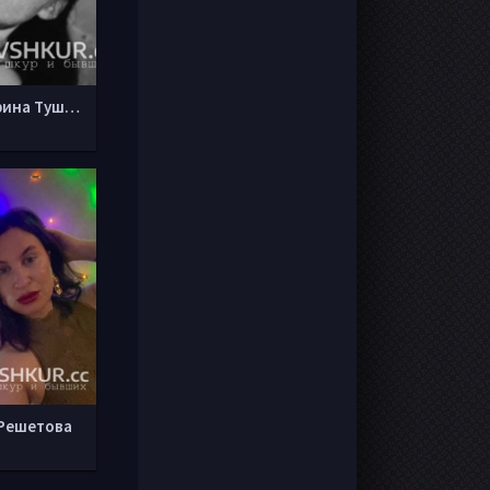
Екатерина Тушинская
 Решетова