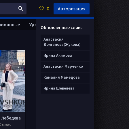
0
Авторизация
ломанные
Удалить анкету
Обновленные сливы
Анастасия
Долганова(Жукова)
Ирина Акимова
Анастасия Марченко
Камалия Мамедова
Ирина Шевелева
 Лебедева
С видео