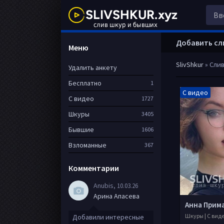
Добавить сл
Меню
SlivShkur
» Слив
Удалить анкету
Бесплатно
1
С видео
С видео
1727
Шкуры
3405
Бывшие
1606
Взломанные
367
Комментарии
Anubis
, 10.03.26
Арина Апасева
Анна Прим
Шкуры | С вид
Добавили интересные