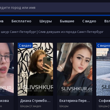
ив
Бесплатно
Шкуры
Бывшие
С видео
Вз
 шкур Санкт-Петербург | Слив девушек из города Санкт-Петербург
С видео
С видео
акова
Диана Стрембовская
Екатерина Пересторонина
София
ео
Шкуры | С видео
Шкуры
Шкуры | 