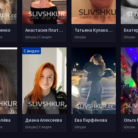
енко
Анастасия Платухина
Татьяна Кулакова
ео
Шкуры | С видео
Шкуры
Шкуры
С видео
олёва
Диана Алексеева
Ева Парфёнова
Ольга
ео
Шкуры | С видео
Шкуры
Шкуры