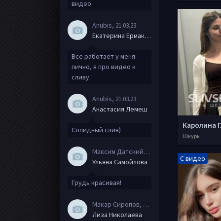
видео
Anubis
, 21.03.23
Екатерина Ермакова
Все работает у меня
лично, я про видео к
сливу.
Anubis
, 21.03.23
Анастасия Лемеш
Солидный слив)
Шкуры
Максим Датский
, 15.08.20
С видео
Ульяна Самойлова
Грудь красивая!
Макар Сиропов
, 08.08.20
Лиза Николаева