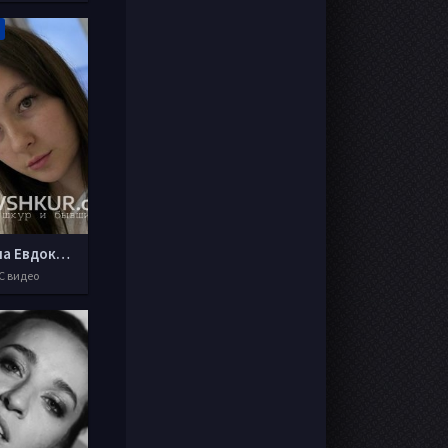
Татьяна Евдокимова
С видео