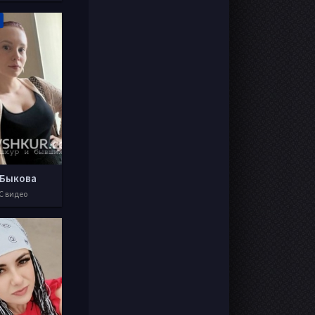
 Быкова
С видео