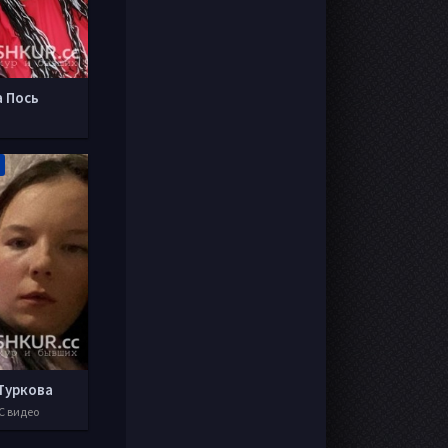
а Пось
Туркова
С видео