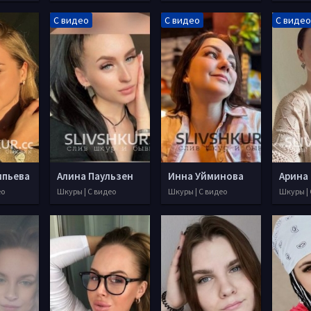
С видео
С видео
С видео
ипьева
Алина Паульзен
Инна Уйминова
Арина
ео
Шкуры | С видео
Шкуры | С видео
Шкуры | 