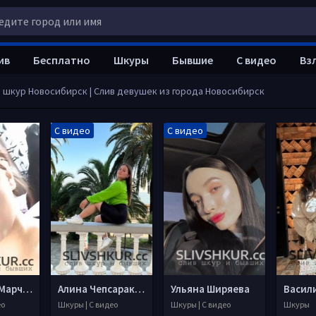
ив
Бесплатно
Шкуры
Бывшие
С видео
Вз
в шкур Новосибирск | Слив девушек из города Новосибирск
С видео
С видео
Анастасия Марченко
Алина Чепсаракова
Ульяна Ширяева
ео
Шкуры | С видео
Шкуры | С видео
Шкуры