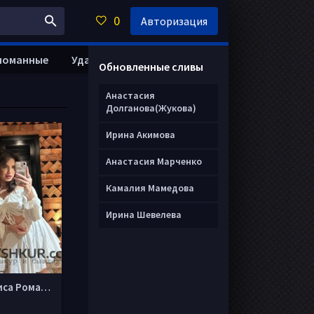
0
Авторизация
ломанные
Удалить анкету
Обновленные сливы
Анастасия
Долганова(Жукова)
Ирина Акимова
Анастасия Марченко
Камалия Мамедова
Ирина Шевелева
Василиса Романова