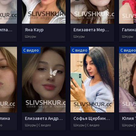
Мария Дериглазова
Яна Каур
Елизавета Меркушева
Галин
Шкуры
Шкуры
Шкуры
С видео
С видео
С видео
алина
Елизавета Андреева
Софья Щербинина
Юлия 
ео
Шкуры | С видео
Шкуры | С видео
Шкуры | 