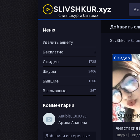
Добавить сл
Меню
SlivShkur
» Сли
Удалить анкету
Бесплатно
1
С видео
С видео
1728
Шкуры
3406
Бывшие
1606
Взломанные
367
Комментарии
Anubis
, 10.03.26
Арина Апасева
Шкуры | С вид
Добавили интересные