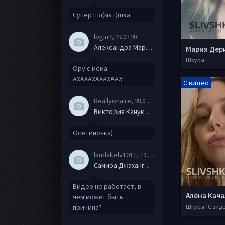
Супер шл(мат)шка
login7
, 27.07.20
Александра Маркова
Шкуры
Ору с мема
АХАХАХАХАХААЗ
С видео
Reallyonaire
, 28.06.20
Виктория Канукова
Осетиночка)
landakelv1011
, 19.06.20
Самира Джахангирова
Видео не работает, в
Алёна Кач
чем может быть
причина?
Шкуры | С вид