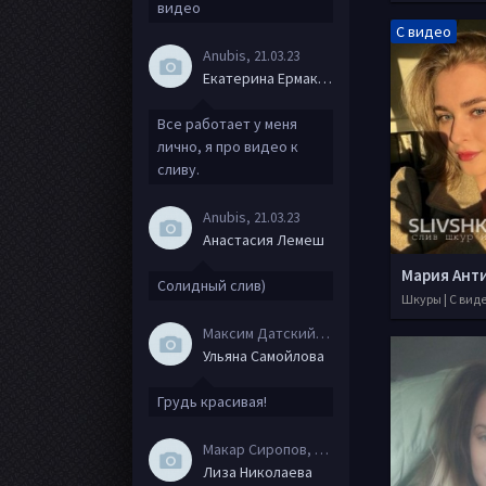
видео
С видео
Anubis
, 21.03.23
Екатерина Ермакова
Все работает у меня
лично, я про видео к
сливу.
Anubis
, 21.03.23
Анастасия Лемеш
Мария Ант
Солидный слив)
Шкуры | С вид
Максим Датский
, 15.08.20
Ульяна Самойлова
Грудь красивая!
Макар Сиропов
, 08.08.20
Лиза Николаева