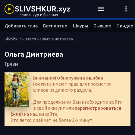
Добавить слив
Бесплатно
Шкуры
Бывшие
С видео
SlivShkur
»
Взлом
» Ольга Дмитриева
Ольга Дмитриева
Грязи
Внимание! Обнаружена ошибка
Гости
не имеют прав для просмотра
сливов из данного раздела.
Для продолжения Вам необходимо войти
в свой аккаунт или
зарегистрироваться
(жми)
на нашем сайте.
Это легко и займет не более 3-х минут.