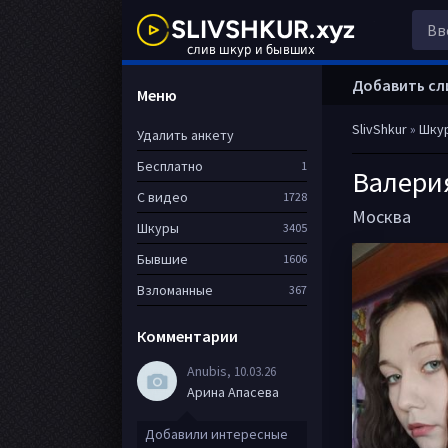
Добавить сл
Меню
SlivShkur
»
Шку
Удалить анкету
Бесплатно
1
Валери
С видео
1728
Москва
Шкуры
3405
Бывшие
1606
Взломанные
367
Комментарии
Anubis
, 10.03.26
Арина Апасева
Добавили интересные