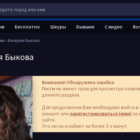
ив
Бесплатно
Шкуры
Бывшие
С видео
Вз
ры
» Валерия Быкова
я Быкова
Внимание! Обнаружена ошибка
Гости
не имеют прав для просмотра сливов
данного раздела.
Для продолжения Вам необходимо войти в 
аккаунт или
зарегистрироваться (жми)
на 
сайте.
Это легко и займет не более 3-х минут.