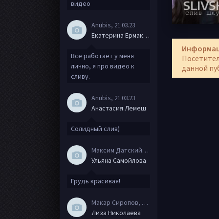
видео
Anubis
, 21.03.23
Екатерина Ермакова
Информа
Все работает у меня
Посетител
лично, я про видео к
данной пу
сливу.
Anubis
, 21.03.23
Анастасия Лемеш
Солидный слив)
Максим Датский
, 15.08.20
Ульяна Самойлова
Грудь красивая!
Макар Сиропов
, 08.08.20
Лиза Николаева