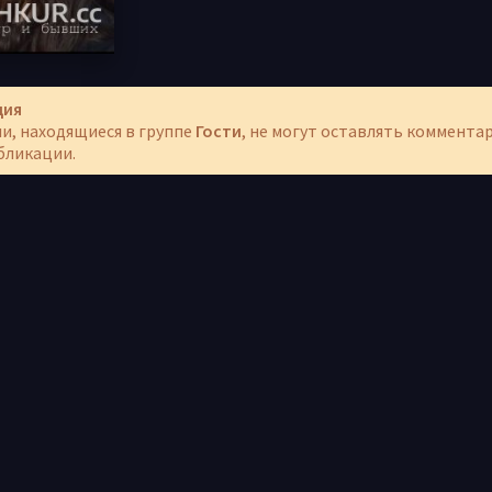
ция
и, находящиеся в группе
Гости
, не могут оставлять коммента
бликации.