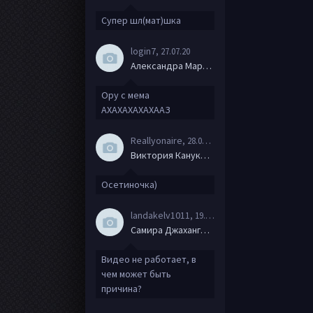
Супер шл(мат)шка
login7
, 27.07.20
Александра Маркова
Ору с мема
АХАХАХАХАХААЗ
Reallyonaire
, 28.06.20
Виктория Канукова
Осетиночка)
landakelv1011
, 19.06.20
Самира Джахангирова
Видео не работает, в
чем может быть
причина?