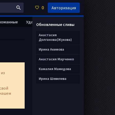
0
Авторизация
ломанные
Удалить анкету
Обновленные сливы
Анастасия
Долганова(Жукова)
Ирина Акимова
Анастасия Марченко
Камалия Мамедова
 из
Ирина Шевелева
свой
нашем