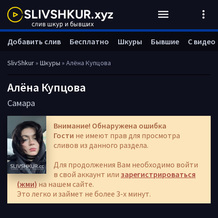
Добавить слив
Бесплатно
Шкуры
Бывшие
С видео
SlivShkur
»
Шкуры
» Алёна Купцова
Алёна Купцова
Самара
Внимание! Обнаружена ошибка
Гости
не имеют прав для просмотра
сливов из данного раздела.
Для продолжения Вам необходимо войти
в свой аккаунт или
зарегистрироваться
(жми)
на нашем сайте.
Это легко и займет не более 3-х минут.