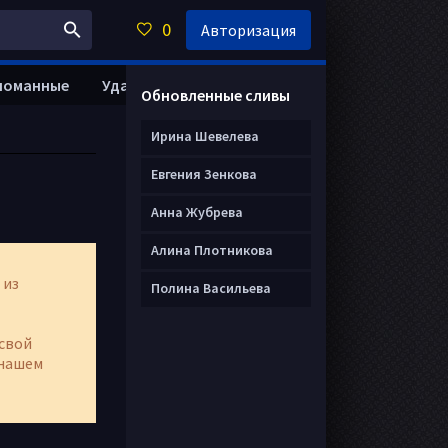
0
Авторизация
ломанные
Удалить анкету
Обновленные сливы
Ирина Шевелева
Евгения Зенкова
Анна Жубрева
Алина Плотникова
 из
Полина Васильева
свой
нашем