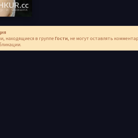
ция
и, находящиеся в группе
Гости
, не могут оставлять коммента
бликации.