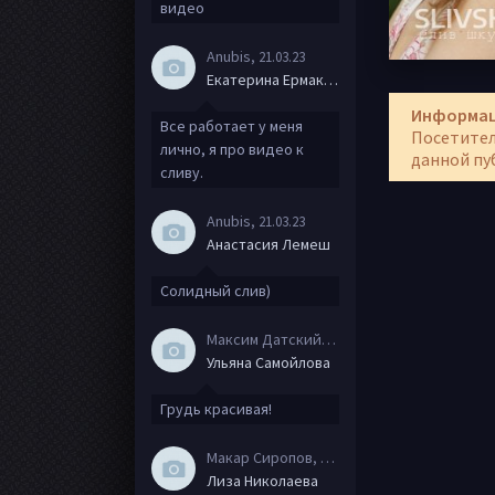
видео
Anubis
, 21.03.23
Екатерина Ермакова
Информа
Все работает у меня
Посетител
лично, я про видео к
данной пу
сливу.
Anubis
, 21.03.23
Анастасия Лемеш
Солидный слив)
Максим Датский
, 15.08.20
Ульяна Самойлова
Грудь красивая!
Макар Сиропов
, 08.08.20
Лиза Николаева