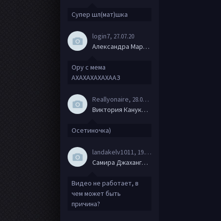
Супер шл(мат)шка
login7
, 27.07.20
Александра Маркова
Ору с мема
АХАХАХАХАХААЗ
Reallyonaire
, 28.06.20
Виктория Канукова
Осетиночка)
landakelv1011
, 19.06.20
Самира Джахангирова
Видео не работает, в
чем может быть
причина?