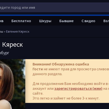
ив
Бесплатно
Шкуры
Бывшие
С видео
Вз
ры
» Евгения Кяреск
 Кяреск
рбург
Внимание! Обнаружена ошибка
Гости
не имеют прав для просмотра сливов
данного раздела.
Для продолжения Вам необходимо войти в 
аккаунт или
зарегистрироваться (жми)
на 
сайте.
Это легко и займет не более 3-х минут.