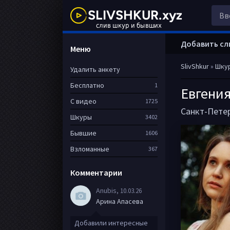
Добавить сл
Меню
SlivShkur
»
Шку
Удалить анкету
Бесплатно
1
Евгения
С видео
1725
Санкт-Пете
Шкуры
3402
Бывшие
1606
Взломанные
367
Комментарии
Anubis
, 10.03.26
Арина Апасева
Добавили интересные