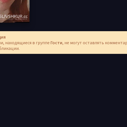
ция
и, находящиеся в группе
Гости
, не могут оставлять коммента
бликации.