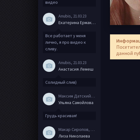
видео
Anubis
, 21.03.23
Екатерина Ермакова
Все работает у меня
Информа
лично, я про видео к
Посетител
сливу.
данной пу
Anubis
, 21.03.23
Анастасия Лемеш
Солидный слив)
Максим Датский
, 15.08.20
Ульяна Самойлова
Грудь красивая!
Макар Сиропов
, 08.08.20
Лиза Николаева