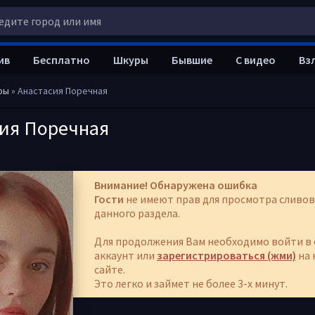
ив
Бесплатно
Шкуры
Бывшие
С видео
Вз
ры
» Анастасия Поречная
сия Поречная
Внимание! Обнаружена ошибка
Гости
не имеют прав для просмотра сливов
данного раздела.
Для продолжения Вам необходимо войти в 
аккаунт или
зарегистрироваться (жми)
на 
сайте.
Это легко и займет не более 3-х минут.