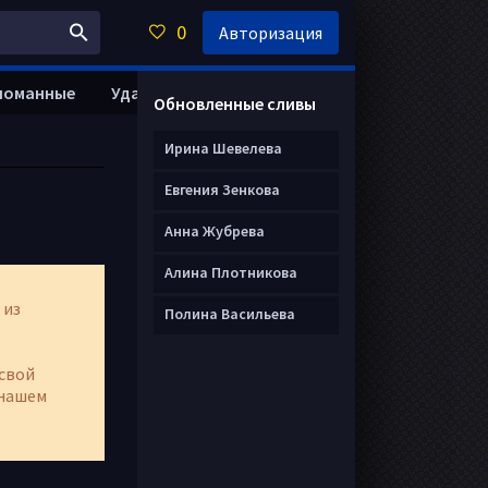
0
Авторизация
ломанные
Удалить анкету
Обновленные сливы
Ирина Шевелева
Евгения Зенкова
Анна Жубрева
Алина Плотникова
 из
Полина Васильева
свой
нашем