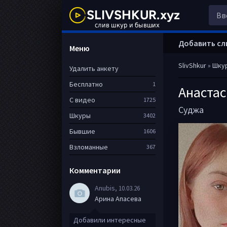
Добавить сл
Меню
SlivShkur
»
Шку
Удалить анкету
Бесплатно
1
Анаста
С видео
1725
Суджа
Шкуры
3402
Бывшие
1606
Взломанные
367
Комментарии
Anubis
, 10.03.26
Арина Апасева
Добавили интересные