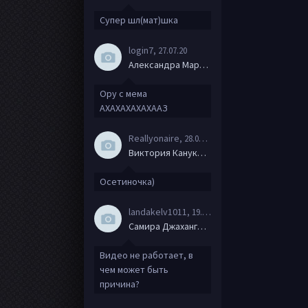
Супер шл(мат)шка
login7
, 27.07.20
Александра Маркова
Ору с мема
АХАХАХАХАХААЗ
Reallyonaire
, 28.06.20
Виктория Канукова
Осетиночка)
landakelv1011
, 19.06.20
Самира Джахангирова
Видео не работает, в
чем может быть
причина?