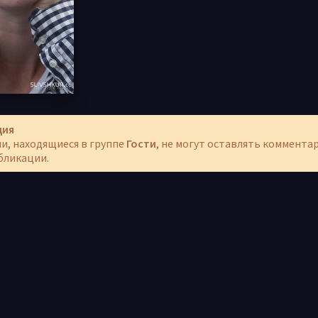
ция
и, находящиеся в группе
Гости
, не могут оставлять коммента
бликации.