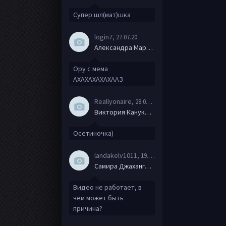
Супер шл(мат)шка
login7
, 27.07.20
Александра Маркова
Ору с мема
АХАХАХАХАХААЗ
Reallyonaire
, 28.06.20
Виктория Канукова
Осетиночка)
landakelv1011
, 19.06.20
Самира Джахангирова
Видео не работает, в
чем может быть
причина?