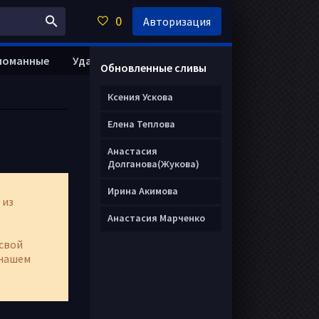
0
Авторизация
ломанные
Удалить анкету
Обновленные сливы
Ксения Ускова
Елена Теплова
Анастасия
Долганова(Жукова)
Ирина Акимова
 из
Анастасия Марченко
свой
нашем