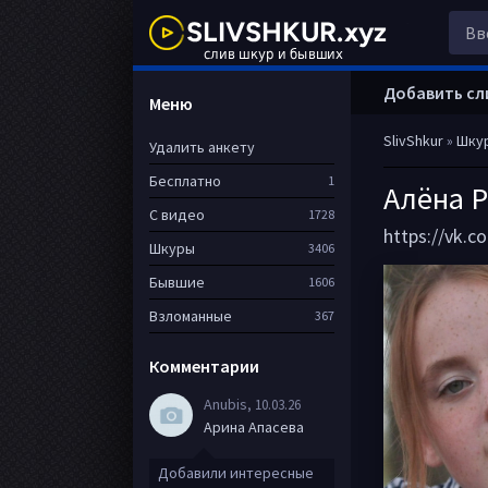
Добавить сл
Меню
SlivShkur
»
Шку
Удалить анкету
Бесплатно
1
Алёна 
С видео
1728
https://vk.
Шкуры
3406
Бывшие
1606
Взломанные
367
Комментарии
Anubis
, 10.03.26
Арина Апасева
Добавили интересные