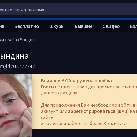
ив
Бесплатно
Шкуры
Бывшие
С видео
Вз
ры
» Алёна Рындина
Рындина
com/id704772247
Внимание! Обнаружена ошибка
Гости
не имеют прав для просмотра сливов
данного раздела.
Для продолжения Вам необходимо войти в 
аккаунт или
зарегистрироваться (жми)
на 
сайте.
Это легко и займет не более 3-х минут.