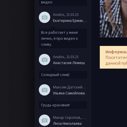
видео
Anubis
, 21.03.23
Екатерина Ермакова
Все работает у меня
лично, я про видео к
сливу.
Информа
Anubis
, 21.03.23
Посетител
Анастасия Лемеш
данной пу
Солидный слив)
Максим Датский
, 15.08.20
Ульяна Самойлова
Грудь красивая!
Макар Сиропов
, 08.08.20
Лиза Николаева