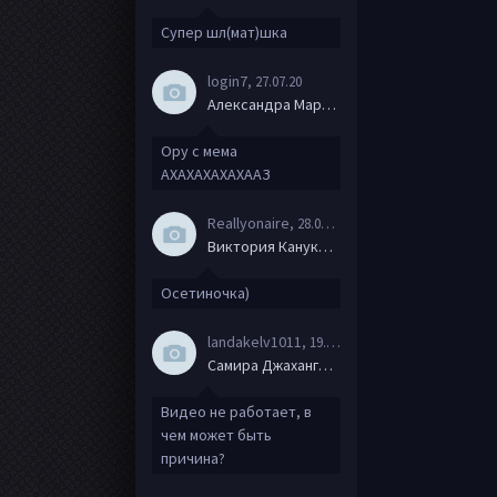
Супер шл(мат)шка
login7
, 27.07.20
Александра Маркова
Ору с мема
АХАХАХАХАХААЗ
Reallyonaire
, 28.06.20
Виктория Канукова
Осетиночка)
landakelv1011
, 19.06.20
Самира Джахангирова
Видео не работает, в
чем может быть
причина?