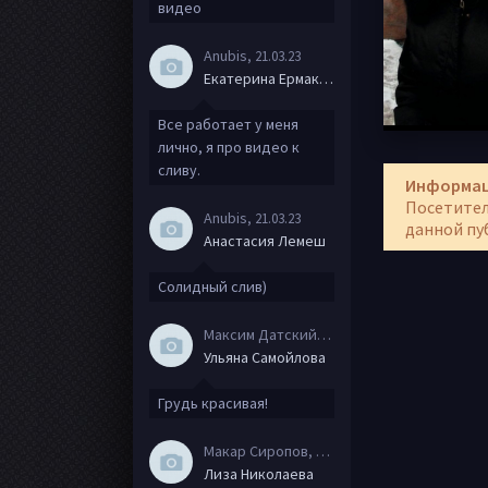
видео
Anubis
, 21.03.23
Екатерина Ермакова
Все работает у меня
лично, я про видео к
сливу.
Информа
Посетител
Anubis
, 21.03.23
данной пу
Анастасия Лемеш
Солидный слив)
Максим Датский
, 15.08.20
Ульяна Самойлова
Грудь красивая!
Макар Сиропов
, 08.08.20
Лиза Николаева