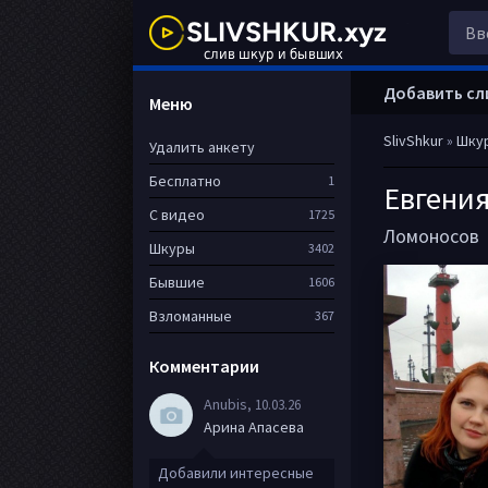
Добавить сл
Меню
SlivShkur
»
Шку
Удалить анкету
Бесплатно
1
Евгени
С видео
1725
Ломоносов
Шкуры
3402
Бывшие
1606
Взломанные
367
Комментарии
Anubis
, 10.03.26
Арина Апасева
Добавили интересные