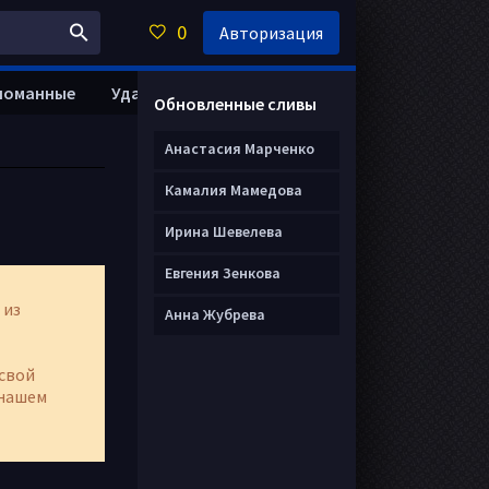
0
Авторизация
ломанные
Удалить анкету
Обновленные сливы
Анастасия Марченко
Камалия Мамедова
Ирина Шевелева
Евгения Зенкова
 из
Анна Жубрева
свой
нашем