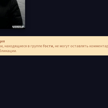
ция
и, находящиеся в группе
Гости
, не могут оставлять коммента
бликации.