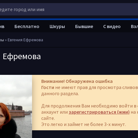
ив
Бесплатно
Шкуры
Бывшие
С видео
Вз
ры
» Евгения Ефремова
я Ефремова
Внимание! Обнаружена ошибка
Гости
не имеют прав для просмотра сливов
данного раздела.
Для продолжения Вам необходимо войти в 
аккаунт или
зарегистрироваться (жми)
на 
сайте.
Это легко и займет не более 3-х минут.