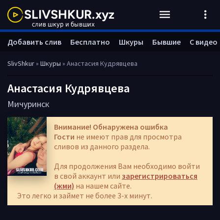
Добавить слив
Бесплатно
Шкуры
Бывшие
С видео
SlivShkur
»
Шкуры
» Анастасия Кудрявцева
Анастасия Кудрявцева
Мичуринск
Внимание! Обнаружена ошибка
Гости
не имеют прав для просмотра
сливов из данного раздела.
Для продолжения Вам необходимо войти
в свой аккаунт или
зарегистрироваться
(жми)
на нашем сайте.
Это легко и займет не более 3-х минут.