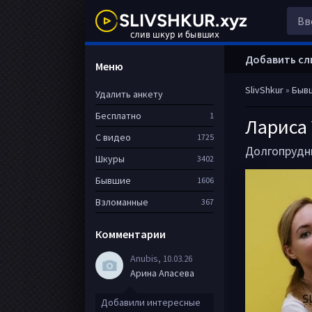
Добавить сл
Меню
SlivShkur
»
Быв
Удалить анкету
Бесплатно
1
Лариса 
С видео
1725
Долгопрудн
Шкуры
3402
Бывшие
1606
Взломанные
367
Комментарии
Anubis
, 10.03.26
Арина Апасева
Добавили интересные