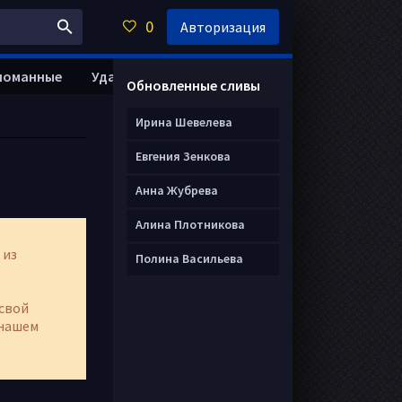
0
Авторизация
ломанные
Удалить анкету
Обновленные сливы
Ирина Шевелева
Евгения Зенкова
Анна Жубрева
Алина Плотникова
 из
Полина Васильева
свой
нашем