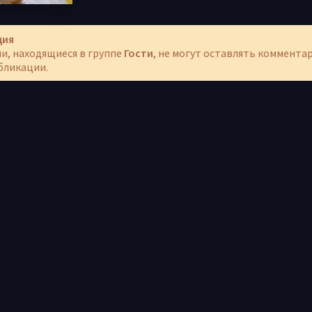
ция
и, находящиеся в группе
Гости
, не могут оставлять коммента
бликации.