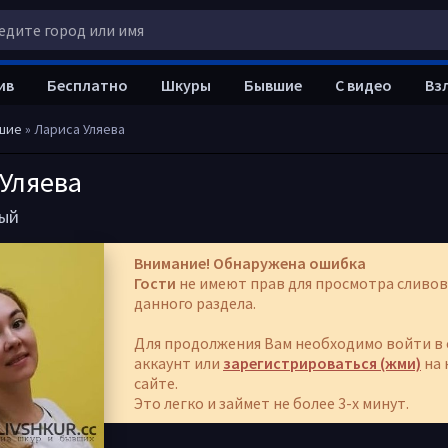
ив
Бесплатно
Шкуры
Бывшие
С видео
Вз
шие
» Лариса Уляева
Уляева
ый
Внимание! Обнаружена ошибка
Гости
не имеют прав для просмотра сливов
данного раздела.
Для продолжения Вам необходимо войти в 
аккаунт или
зарегистрироваться (жми)
на 
сайте.
Это легко и займет не более 3-х минут.