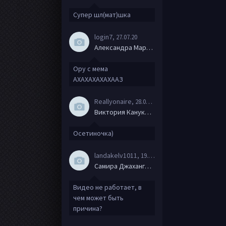
Супер шл(мат)шка
login7
, 27.07.20
Александра Маркова
Ору с мема
АХАХАХАХАХААЗ
Reallyonaire
, 28.06.20
Виктория Канукова
Осетиночка)
landakelv1011
, 19.06.20
Самира Джахангирова
Видео не работает, в
чем может быть
причина?