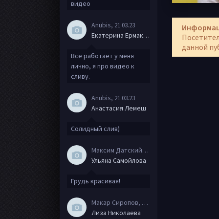
видео
Anubis
, 21.03.23
Информа
Екатерина Ермакова
Посетител
данной пу
Все работает у меня
лично, я про видео к
сливу.
Anubis
, 21.03.23
Анастасия Лемеш
Солидный слив)
Максим Датский
, 15.08.20
Ульяна Самойлова
Грудь красивая!
Макар Сиропов
, 08.08.20
Лиза Николаева