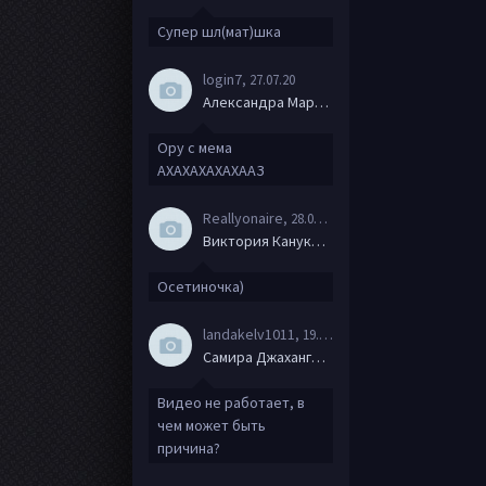
Супер шл(мат)шка
login7
, 27.07.20
Александра Маркова
Ору с мема
АХАХАХАХАХААЗ
Reallyonaire
, 28.06.20
Виктория Канукова
Осетиночка)
landakelv1011
, 19.06.20
Самира Джахангирова
Видео не работает, в
чем может быть
причина?