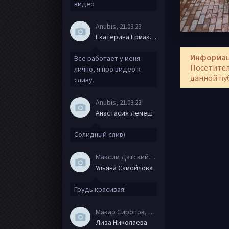
видео
Anubis
, 21.03.23
Екатерина Ермакова
Информа
Все работает у меня
Посетител
лично, я про видео к
данной пу
сливу.
Anubis
, 21.03.23
Анастасия Лемеш
Солидный слив)
Максим Датский
, 15.08.20
Ульяна Самойлова
Грудь красивая!
Макар Сиропов
, 08.08.20
Лиза Николаева