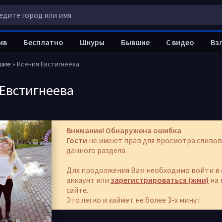
ив
Бесплатно
Шкуры
Бывшие
С видео
Вз
шие
» Ксения Евстигнеева
Евстигнеева
Внимание! Обнаружена ошибка
Гости
не имеют прав для просмотра сливов
данного раздела.
Для продолжения Вам необходимо войти в 
аккаунт или
зарегистрироваться (жми)
на 
сайте.
Это легко и займет не более 3-х минут.