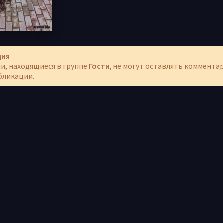
ция
и, находящиеся в группе
Гости
, не могут оставлять коммента
бликации.