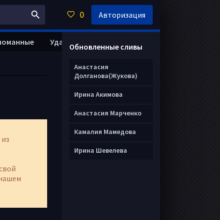
0
Авторизация
ломанные
Удалить анкету
Обновленные сливы
Анастасия
Долганова(Жукова)
Ирина Акимова
Анастасия Марченко
Камалия Мамедова
 из
Ирина Шевелева
свой
нашем