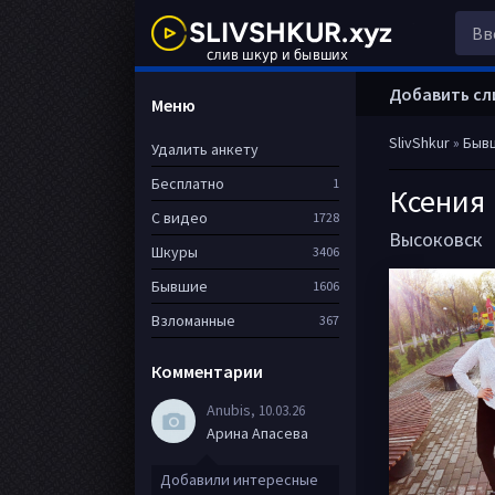
Добавить сл
Меню
SlivShkur
»
Быв
Удалить анкету
Бесплатно
1
Ксения 
С видео
1728
Высоковск
Шкуры
3406
Бывшие
1606
Взломанные
367
Комментарии
Anubis
, 10.03.26
Арина Апасева
Добавили интересные