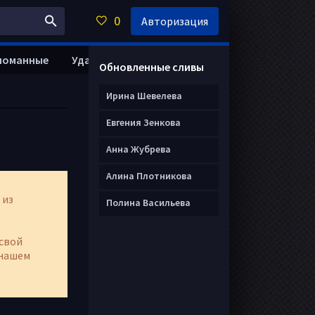
0
Авторизация
ломанные
Удалить анкету
Обновленные сливы
Ирина Шевелева
Евгения Зенкова
Анна Жубрева
Алина Плотникова
 из
Полина Васильева
свой
нашем