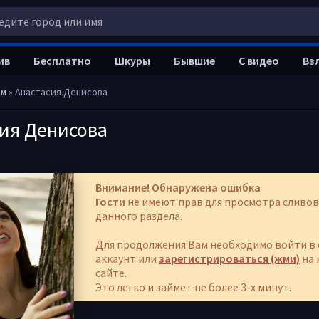
ив
Бесплатно
Шкуры
Бывшие
С видео
Вз
ом
» Анастасия Денисова
сия Денисова
Внимание! Обнаружена ошибка
Гости
не имеют прав для просмотра сливов
данного раздела.
Для продолжения Вам необходимо войти в 
аккаунт или
зарегистрироваться (жми)
на 
сайте.
Это легко и займет не более 3-х минут.