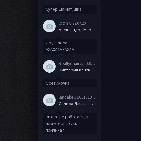
Супер шл(мат)шка
login7
, 27.07.20
Александра Маркова
Ору с мема
АХАХАХАХАХААЗ
Reallyonaire
, 28.06.20
Виктория Канукова
Осетиночка)
landakelv1011
, 19.06.20
Самира Джахангирова
Видео не работает, в
чем может быть
причина?