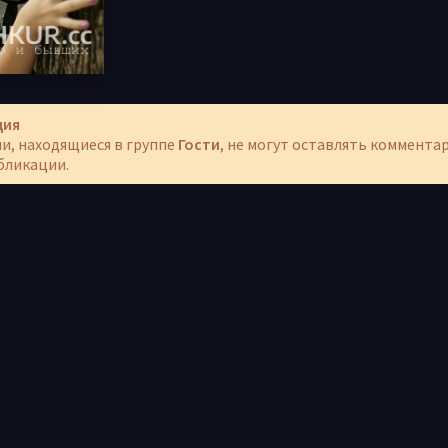
ция
и, находящиеся в группе
Гости
, не могут оставлять коммента
бликации.