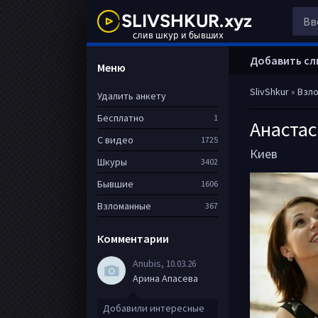
Добавить сл
Меню
SlivShkur
»
Взл
Удалить анкету
Бесплатно
1
Анаста
С видео
1725
Киев
Шкуры
3402
Бывшие
1606
Взломанные
367
Комментарии
Anubis
, 10.03.26
Арина Апасева
Добавили интересные