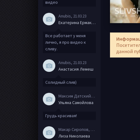
видео
Anubis
, 21.03.23
Екатерина Ермакова
Все работает у меня
Информа
лично, я про видео к
Посетител
сливу.
данной пу
Anubis
, 21.03.23
Анастасия Лемеш
Солидный слив)
Максим Датский
, 15.08.20
Ульяна Самойлова
Грудь красивая!
Макар Сиропов
, 08.08.20
Лиза Николаева