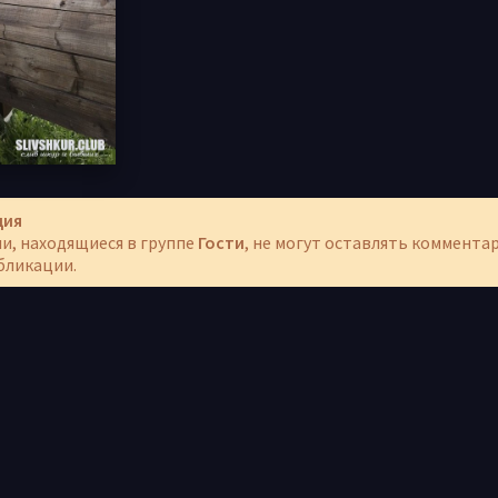
ция
и, находящиеся в группе
Гости
, не могут оставлять коммента
бликации.