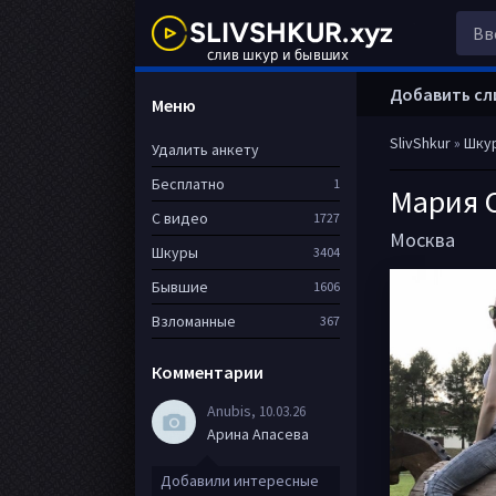
Добавить сл
Меню
SlivShkur
»
Шку
Удалить анкету
Бесплатно
1
Мария 
С видео
1727
Москва
Шкуры
3404
Бывшие
1606
Взломанные
367
Комментарии
Anubis
, 10.03.26
Арина Апасева
Добавили интересные