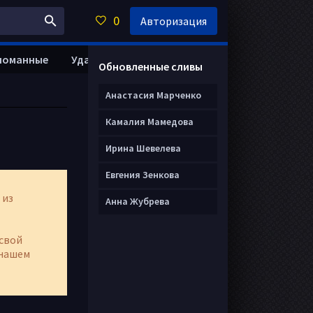
0
Авторизация
ломанные
Удалить анкету
Обновленные сливы
Анастасия Марченко
Камалия Мамедова
Ирина Шевелева
Евгения Зенкова
 из
Анна Жубрева
свой
нашем