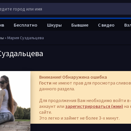
ив
Бесплатно
Шкуры
Бывшие
С видео
Вз
ры
» Мария Суздальцева
Суздальцева
Внимание! Обнаружена ошибка
Гости
не имеют прав для просмотра сливов
данного раздела.
Для продолжения Вам необходимо войти в 
аккаунт или
зарегистрироваться (жми)
на 
сайте.
Это легко и займет не более 3-х минут.