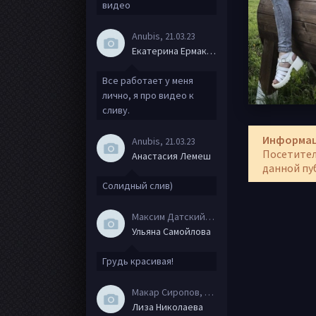
видео
Anubis
, 21.03.23
Екатерина Ермакова
Все работает у меня
лично, я про видео к
сливу.
Информа
Anubis
, 21.03.23
Посетител
Анастасия Лемеш
данной пу
Солидный слив)
Максим Датский
, 15.08.20
Ульяна Самойлова
Грудь красивая!
Макар Сиропов
, 08.08.20
Лиза Николаева