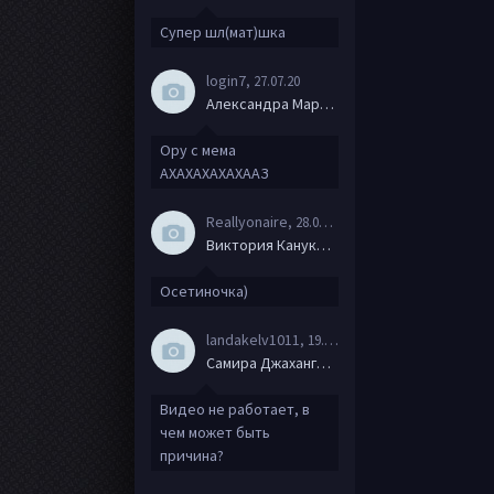
Супер шл(мат)шка
login7
, 27.07.20
Александра Маркова
Ору с мема
АХАХАХАХАХААЗ
Reallyonaire
, 28.06.20
Виктория Канукова
Осетиночка)
landakelv1011
, 19.06.20
Самира Джахангирова
Видео не работает, в
чем может быть
причина?