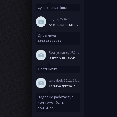
Супер шл(мат)шка
login7
, 27.07.20
Александра Маркова
Ору с мема
АХАХАХАХАХААЗ
Reallyonaire
, 28.06.20
Виктория Канукова
Осетиночка)
landakelv1011
, 19.06.20
Самира Джахангирова
Видео не работает, в
чем может быть
причина?