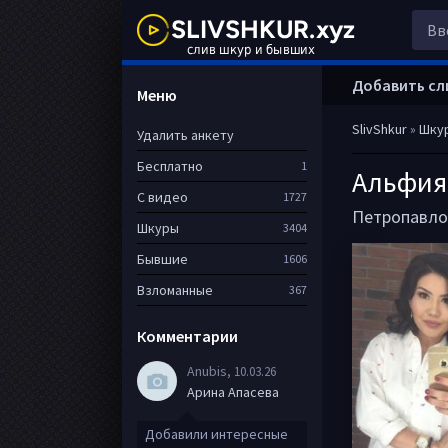
Добавить сл
Меню
SlivShkur
»
Шку
Удалить анкету
Бесплатно
1
Альфия
С видео
1727
Петропавло
Шкуры
3404
Бывшие
1606
Взломанные
367
Комментарии
Anubis
, 10.03.26
Арина Апасева
Добавили интересные