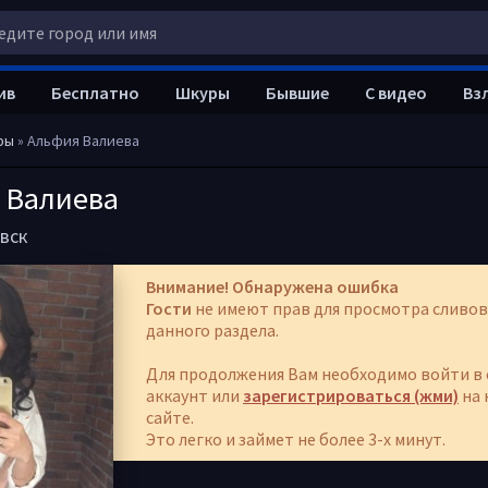
ив
Бесплатно
Шкуры
Бывшие
С видео
Вз
ры
» Альфия Валиева
 Валиева
вск
Внимание! Обнаружена ошибка
Гости
не имеют прав для просмотра сливов
данного раздела.
Для продолжения Вам необходимо войти в 
аккаунт или
зарегистрироваться (жми)
на 
сайте.
Это легко и займет не более 3-х минут.