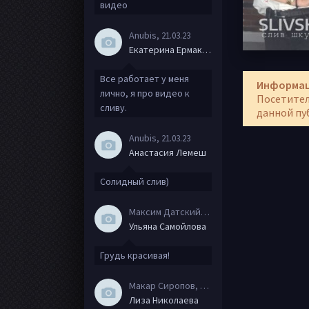
видео
Anubis
, 21.03.23
Екатерина Ермакова
Все работает у меня
Информа
лично, я про видео к
Посетител
сливу.
данной пу
Anubis
, 21.03.23
Анастасия Лемеш
Солидный слив)
Максим Датский
, 15.08.20
Ульяна Самойлова
Грудь красивая!
Макар Сиропов
, 08.08.20
Лиза Николаева