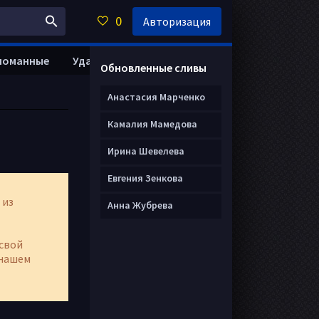
0
Авторизация
ломанные
Удалить анкету
Обновленные сливы
Анастасия Марченко
Камалия Мамедова
Ирина Шевелева
Евгения Зенкова
 из
Анна Жубрева
свой
нашем