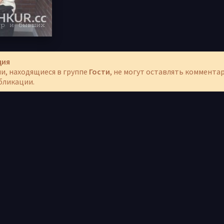
ция
и, находящиеся в группе
Гости
, не могут оставлять коммента
бликации.