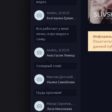
видео
Anubis
, 21.03.23
Екатерина Ермакова
Все работает у меня
лично, я про видео к
Информа
сливу.
Посетител
данной пу
Anubis
, 21.03.23
Анастасия Лемеш
Солидный слив)
Максим Датский
, 15.08.20
Ульяна Самойлова
Грудь красивая!
Макар Сиропов
, 08.08.20
Лиза Николаева