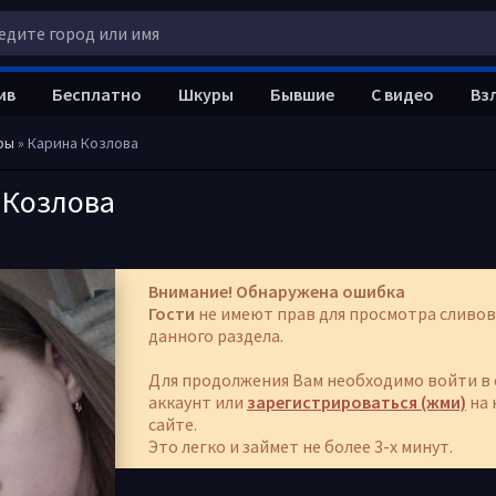
ив
Бесплатно
Шкуры
Бывшие
С видео
Вз
ры
» Карина Козлова
 Козлова
Внимание! Обнаружена ошибка
Гости
не имеют прав для просмотра сливов
данного раздела.
Для продолжения Вам необходимо войти в 
аккаунт или
зарегистрироваться (жми)
на 
сайте.
Это легко и займет не более 3-х минут.