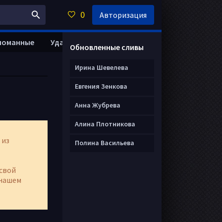
0
Авторизация
ломанные
Удалить анкету
Обновленные сливы
Ирина Шевелева
Евгения Зенкова
Анна Жубрева
Алина Плотникова
 из
Полина Васильева
свой
нашем