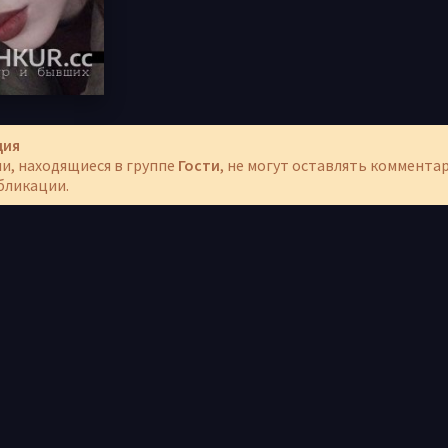
ция
и, находящиеся в группе
Гости
, не могут оставлять коммента
бликации.