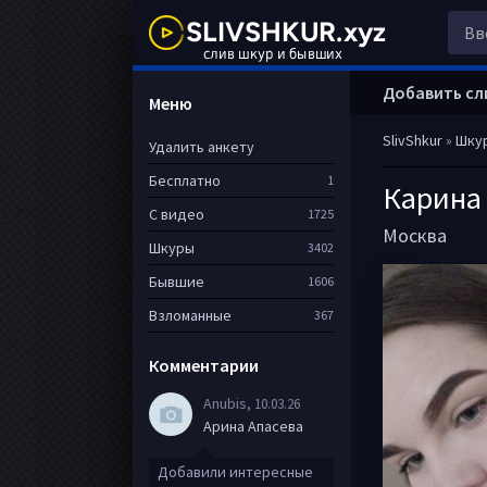
Добавить сл
Меню
SlivShkur
»
Шку
Удалить анкету
Бесплатно
1
Карина
С видео
1725
Москва
Шкуры
3402
Бывшие
1606
Взломанные
367
Комментарии
Anubis
, 10.03.26
Арина Апасева
Добавили интересные