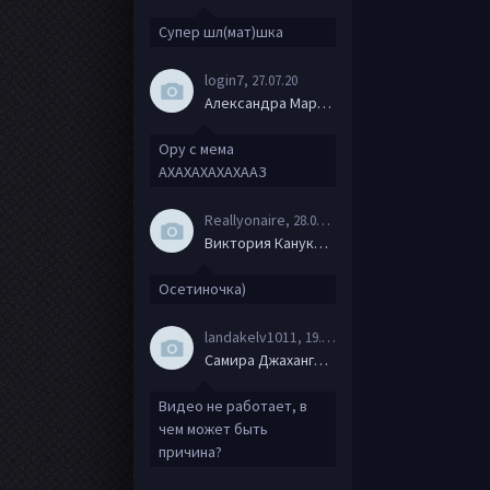
Супер шл(мат)шка
login7
, 27.07.20
Александра Маркова
Ору с мема
АХАХАХАХАХААЗ
Reallyonaire
, 28.06.20
Виктория Канукова
Осетиночка)
landakelv1011
, 19.06.20
Самира Джахангирова
Видео не работает, в
чем может быть
причина?