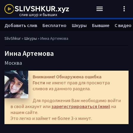
Добавить слив
Бесплатно
Шкуры
Бывшие
С видео
SlivShkur
»
Шкуры
» Инна Артемова
Инна Артемова
Москва
Внимание! Обнаружена ошибка
Гости
не имеют прав для просмотра
сливов из данного раздела.
Для продолжения Вам необходимо войти
в свой аккаунт или
зарегистрироваться (жми)
на
нашем сайте.
Это легко и займет не более 3-х минут.