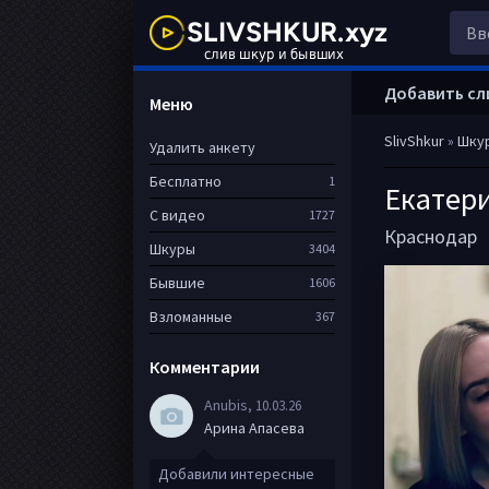
Добавить сл
Меню
SlivShkur
»
Шку
Удалить анкету
Бесплатно
1
Екатер
С видео
1727
Краснодар
Шкуры
3404
Бывшие
1606
Взломанные
367
Комментарии
Anubis
, 10.03.26
Арина Апасева
Добавили интересные