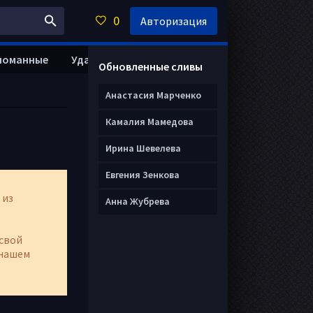
0
Авторизация
ломанные
Удалить анкету
Обновленные сливы
Анастасия Марченко
Камалия Мамедова
Ирина Шевелева
Евгения Зенкова
 из
Анна Жубрева
свой
нашем