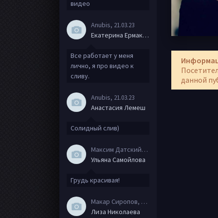
видео
Anubis
, 21.03.23
Екатерина Ермакова
Все работает у меня
Информа
лично, я про видео к
Посетител
сливу.
данной пу
Anubis
, 21.03.23
Анастасия Лемеш
Солидный слив)
Максим Датский
, 15.08.20
Ульяна Самойлова
Грудь красивая!
Макар Сиропов
, 08.08.20
Лиза Николаева