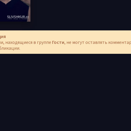
ция
и, находящиеся в группе
Гости
, не могут оставлять коммента
бликации.