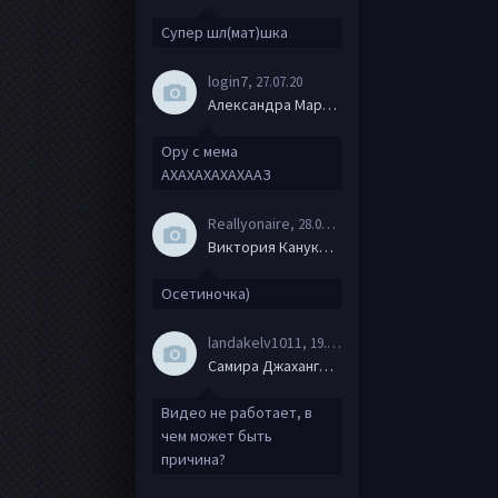
Супер шл(мат)шка
login7
, 27.07.20
Александра Маркова
Ору с мема
АХАХАХАХАХААЗ
Reallyonaire
, 28.06.20
Виктория Канукова
Осетиночка)
landakelv1011
, 19.06.20
Самира Джахангирова
Видео не работает, в
чем может быть
причина?