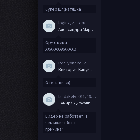
Супер шл(мат)шка
login7
, 27.07.20
Александра Маркова
Ору с мема
АХАХАХАХАХААЗ
Reallyonaire
, 28.06.20
Виктория Канукова
Осетиночка)
landakelv1011
, 19.06.20
Самира Джахангирова
Видео не работает, в
чем может быть
причина?