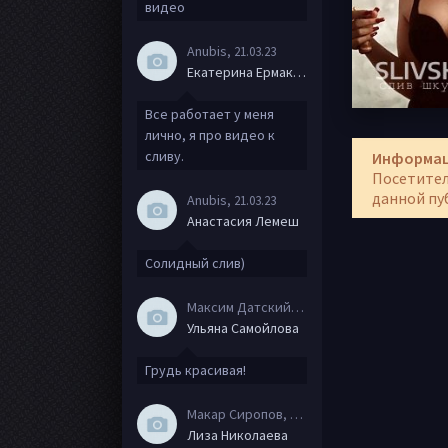
видео
Anubis
, 21.03.23
Екатерина Ермакова
Все работает у меня
лично, я про видео к
сливу.
Информа
Посетител
данной пу
Anubis
, 21.03.23
Анастасия Лемеш
Солидный слив)
Максим Датский
, 15.08.20
Ульяна Самойлова
Грудь красивая!
Макар Сиропов
, 08.08.20
Лиза Николаева