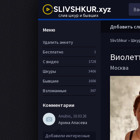
Добавить сл
Меню
SlivShkur
»
Шку
Удалить анкету
Бесплатно
1
Виолет
С видео
1728
Москва
Шкуры
3406
Бывшие
1606
Взломанные
367
Комментарии
Anubis
, 10.03.26
Арина Апасева
Добавили интересные