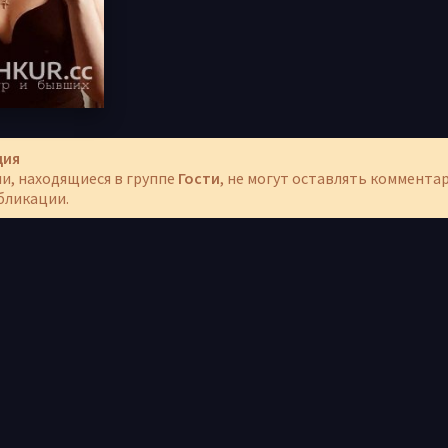
ция
и, находящиеся в группе
Гости
, не могут оставлять коммента
бликации.