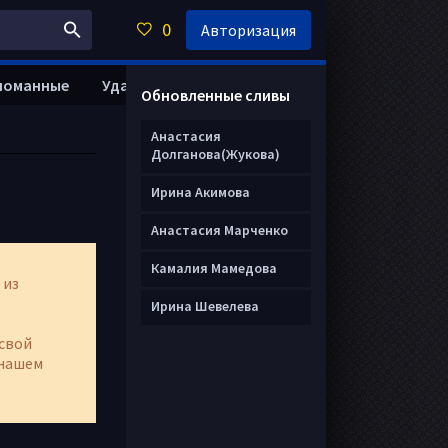
0
Авторизация
ломанные
Удалить анкету
Обновленные сливы
Анастасия
Долганова(Жукова)
Ирина Акимова
Анастасия Марченко
Камалия Мамедова
 из
Ирина Шевелева
свой
нашем