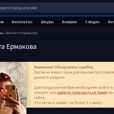
ив
Бесплатно
Шкуры
Бывшие
С видео
Вз
ры
» Виолетта Ермакова
та Ермакова
Внимание! Обнаружена ошибка
Гости
не имеют прав для просмотра сливов
данного раздела.
Для продолжения Вам необходимо войти в 
аккаунт или
зарегистрироваться (жми)
на 
сайте.
Это легко и займет не более 3-х минут.