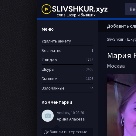
Добавить сл
Меню
SlivShkur
»
Шку
Удалить анкету
Бесплатно
1
Мария 
С видео
1728
Москва
Шкуры
3406
Бывшие
1606
Взломанные
367
Комментарии
Anubis
, 10.03.26
Арина Апасева
Добавили интересные