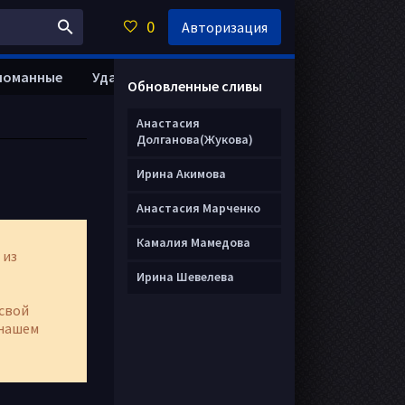
0
Авторизация
ломанные
Удалить анкету
Обновленные сливы
Анастасия
Долганова(Жукова)
Ирина Акимова
Анастасия Марченко
Камалия Мамедова
 из
Ирина Шевелева
свой
нашем