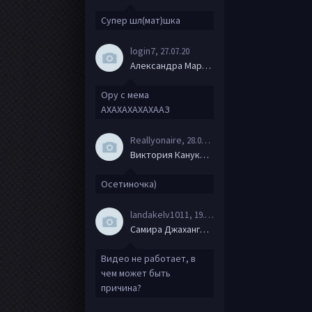
Супер шл(мат)шка
login7
, 27.07.20
Александра Маркова
Ору с мема
АХАХАХАХАХААЗ
Reallyonaire
, 28.06.20
Виктория Канукова
Осетиночка)
landakelv1011
, 19.06.20
Самира Джахангирова
Видео не работает, в
чем может быть
причина?