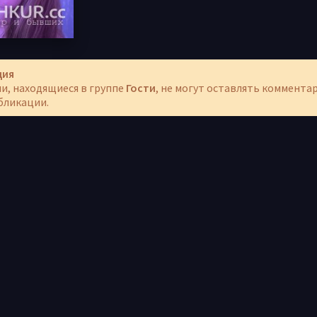
ция
и, находящиеся в группе
Гости
, не могут оставлять коммента
бликации.