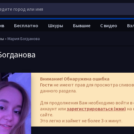
ив
Бесплатно
Шкуры
Бывшие
С видео
Вз
ры
» Мария Богданова
Богданова
Внимание! Обнаружена ошибка
Гости
не имеют прав для просмотра сливов
данного раздела.
Для продолжения Вам необходимо войти в 
аккаунт или
зарегистрироваться (жми)
на 
сайте.
Это легко и займет не более 3-х минут.