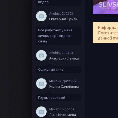
видео
Anubis
, 21.03.23
Екатерина Ермакова
Информа
Все работает у меня
Посетител
лично, я про видео к
данной пу
сливу.
Anubis
, 21.03.23
Анастасия Лемеш
Солидный слив)
Максим Датский
, 15.08.20
Ульяна Самойлова
Грудь красивая!
Макар Сиропов
, 08.08.20
Лиза Николаева