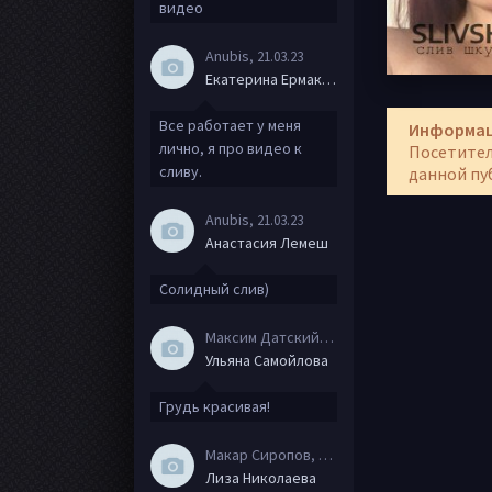
видео
Anubis
, 21.03.23
Екатерина Ермакова
Все работает у меня
Информа
лично, я про видео к
Посетител
сливу.
данной пу
Anubis
, 21.03.23
Анастасия Лемеш
Солидный слив)
Максим Датский
, 15.08.20
Ульяна Самойлова
Грудь красивая!
Макар Сиропов
, 08.08.20
Лиза Николаева