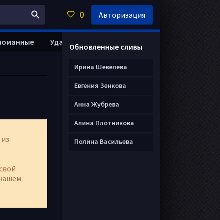
0
Авторизация
ломанные
Удалить анкету
Обновленные сливы
Ирина Шевелева
Евгения Зенкова
Анна Жубрева
Алина Плотникова
 из
Полина Васильева
свой
нашем