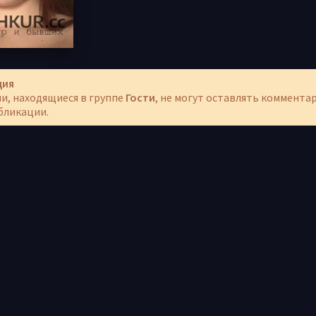
ция
и, находящиеся в группе
Гости
, не могут оставлять коммента
бликации.