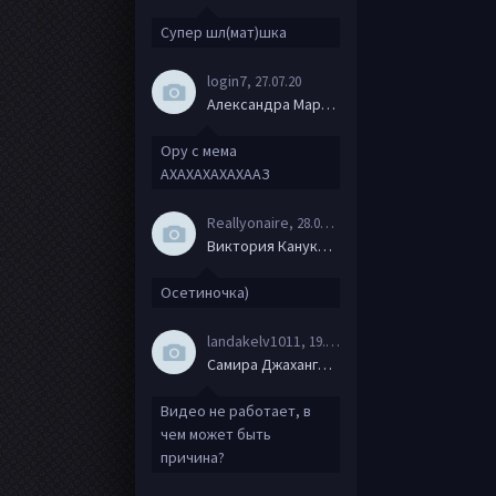
Супер шл(мат)шка
login7
, 27.07.20
Александра Маркова
Ору с мема
АХАХАХАХАХААЗ
Reallyonaire
, 28.06.20
Виктория Канукова
Осетиночка)
landakelv1011
, 19.06.20
Самира Джахангирова
Видео не работает, в
чем может быть
причина?