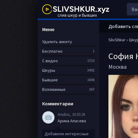
Добавить сл
Меню
SlivShkur
»
Шку
Удалить анкету
Бесплатно
1
София 
С видео
1725
Москва
Шкуры
3402
Бывшие
1606
Взломанные
367
Комментарии
Anubis
, 10.03.26
Арина Апасева
Добавили интересные