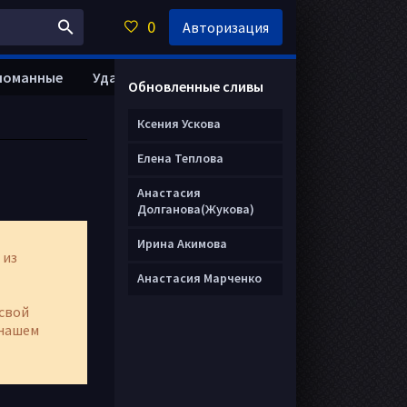
0
Авторизация
ломанные
Удалить анкету
Обновленные сливы
Ксения Ускова
Елена Теплова
Анастасия
Долганова(Жукова)
Ирина Акимова
 из
Анастасия Марченко
свой
нашем