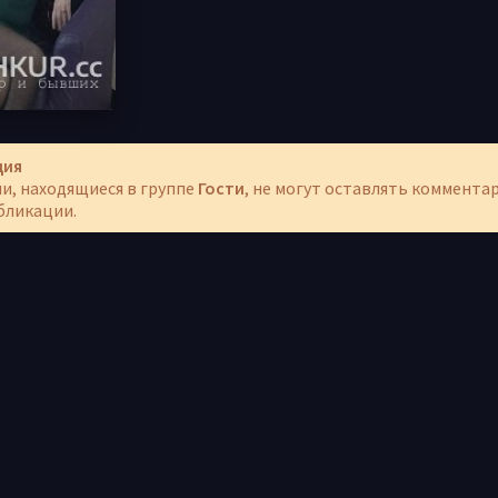
ция
и, находящиеся в группе
Гости
, не могут оставлять коммента
бликации.