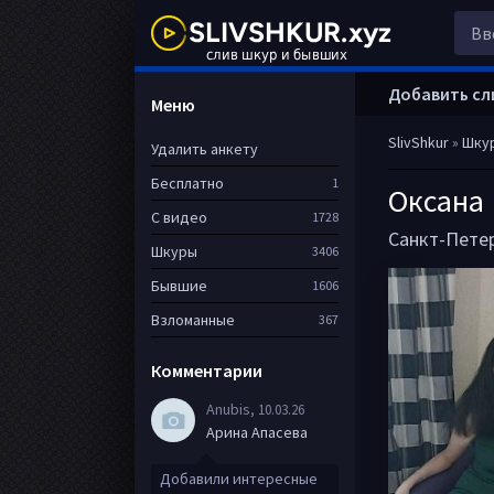
Добавить сл
Меню
SlivShkur
»
Шку
Удалить анкету
Бесплатно
1
Оксана
С видео
1728
Санкт-Пете
Шкуры
3406
Бывшие
1606
Взломанные
367
Комментарии
Anubis
, 10.03.26
Арина Апасева
Добавили интересные