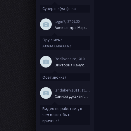
Супер шл(мат)шка
login7
, 27.07.20
Александра Маркова
Ору с мема
АХАХАХАХАХААЗ
Reallyonaire
, 28.06.20
Виктория Канукова
Осетиночка)
landakelv1011
, 19.06.20
Самира Джахангирова
Видео не работает, в
чем может быть
причина?