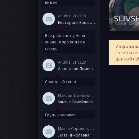
видео
Anubis
, 21.03.23
Екатерина Ермакова
Все работает у меня
лично, я про видео к
Информа
сливу.
Посетител
данной пу
Anubis
, 21.03.23
Анастасия Лемеш
Солидный слив)
Максим Датский
, 15.08.20
Ульяна Самойлова
Грудь красивая!
Макар Сиропов
, 08.08.20
Лиза Николаева