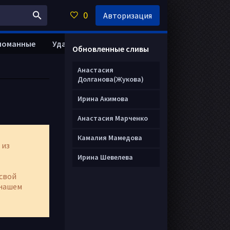
0
Авторизация
ломанные
Удалить анкету
Обновленные сливы
Анастасия
Долганова(Жукова)
Ирина Акимова
Анастасия Марченко
Камалия Мамедова
 из
Ирина Шевелева
свой
нашем