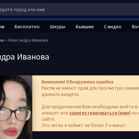
ив
Бесплатно
Шкуры
Бывшие
С видео
Вз
ры
» Александра Иванова
ндра Иванова
Внимание! Обнаружена ошибка
Гости
не имеют прав для просмотра сливов
данного раздела.
Для продолжения Вам необходимо войти в 
аккаунт или
зарегистрироваться (жми)
на 
сайте.
Это легко и займет не более 3-х минут.