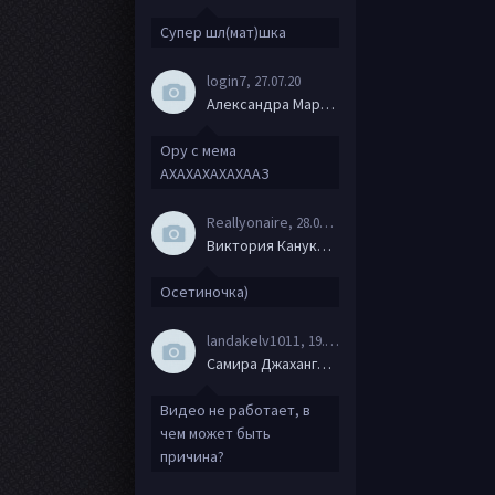
Супер шл(мат)шка
login7
, 27.07.20
Александра Маркова
Ору с мема
АХАХАХАХАХААЗ
Reallyonaire
, 28.06.20
Виктория Канукова
Осетиночка)
landakelv1011
, 19.06.20
Самира Джахангирова
Видео не работает, в
чем может быть
причина?