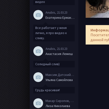
видео
Anubis
, 21.03.23
Екатерина Ермакова
Все работает у меня
Информа
лично, я про видео к
Посетител
сливу.
данной пу
Anubis
, 21.03.23
Анастасия Лемеш
Солидный слив)
Максим Датский
, 15.08.20
Ульяна Самойлова
Грудь красивая!
Макар Сиропов
, 08.08.20
Лиза Николаева