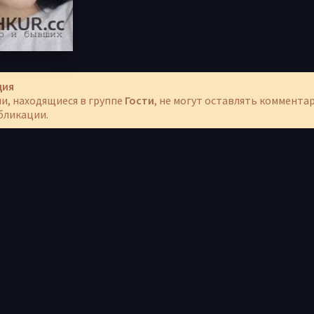
ция
и, находящиеся в группе
Гости
, не могут оставлять коммента
бликации.