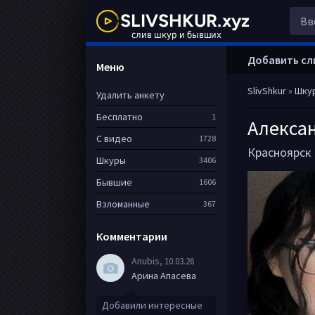
Добавить сл
Меню
SlivShkur
»
Шку
Удалить анкету
Бесплатно
1
Алекса
С видео
1728
Красноярск
Шкуры
3406
Бывшие
1606
Взломанные
367
Комментарии
Anubis
, 10.03.26
Арина Апасева
Добавили интересные