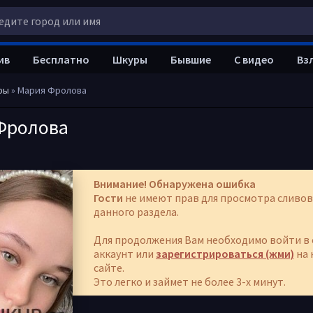
ив
Бесплатно
Шкуры
Бывшие
С видео
Вз
ры
» Мария Фролова
Фролова
Внимание! Обнаружена ошибка
Гости
не имеют прав для просмотра сливов
данного раздела.
Для продолжения Вам необходимо войти в 
аккаунт или
зарегистрироваться (жми)
на 
сайте.
Это легко и займет не более 3-х минут.