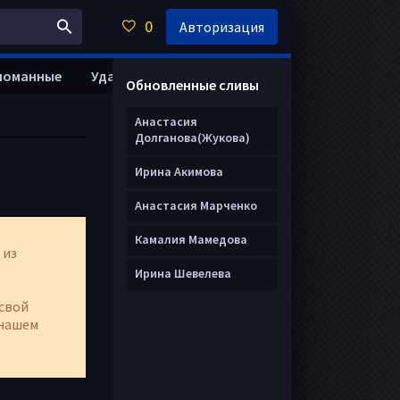
0
Авторизация
ломанные
Удалить анкету
Обновленные сливы
Анастасия
Долганова(Жукова)
Ирина Акимова
Анастасия Марченко
Камалия Мамедова
 из
Ирина Шевелева
свой
нашем