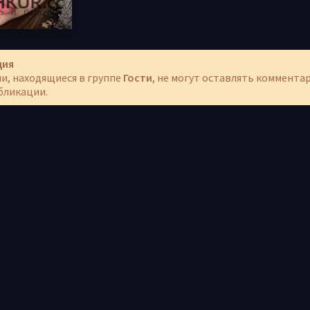
ция
и, находящиеся в группе
Гости
, не могут оставлять коммента
бликации.