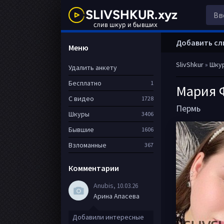
Добавить сл
Меню
SlivShkur
»
Шку
Удалить анкету
Бесплатно
1
Мария 
С видео
1728
Пермь
Шкуры
3406
Бывшие
1606
Взломанные
367
Комментарии
Anubis
, 10.03.26
Арина Апасева
Добавили интересные