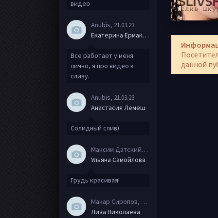
видео
Anubis
, 21.03.23
Екатерина Ермакова
Информа
Посетител
Все работает у меня
данной пу
лично, я про видео к
сливу.
Anubis
, 21.03.23
Анастасия Лемеш
Солидный слив)
Максим Датский
, 15.08.20
Ульяна Самойлова
Грудь красивая!
Макар Сиропов
, 08.08.20
Лиза Николаева