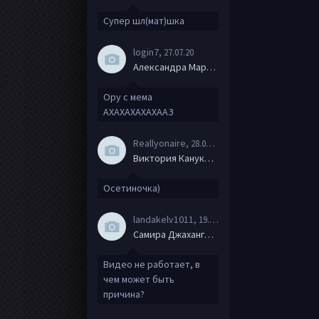
Супер шл(мат)шка
login7
, 27.07.20
Александра Маркова
Ору с мема
АХАХАХАХАХААЗ
Reallyonaire
, 28.06.20
Виктория Канукова
Осетиночка)
landakelv1011
, 19.06.20
Самира Джахангирова
Видео не работает, в
чем может быть
причина?