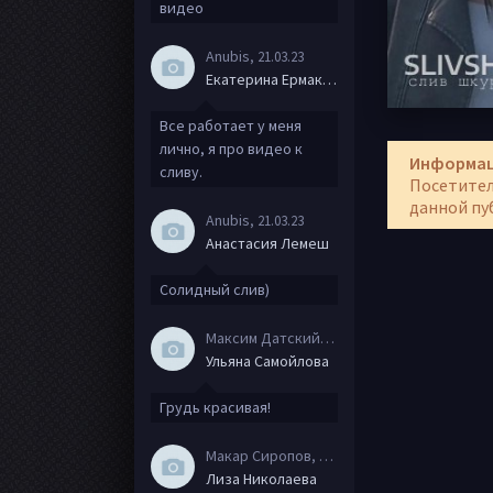
видео
Anubis
, 21.03.23
Екатерина Ермакова
Все работает у меня
лично, я про видео к
Информа
сливу.
Посетител
данной пу
Anubis
, 21.03.23
Анастасия Лемеш
Солидный слив)
Максим Датский
, 15.08.20
Ульяна Самойлова
Грудь красивая!
Макар Сиропов
, 08.08.20
Лиза Николаева