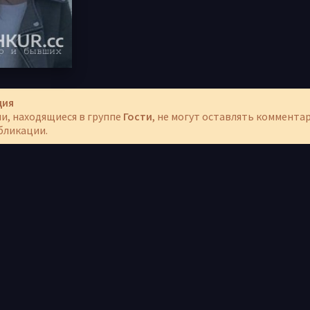
ция
и, находящиеся в группе
Гости
, не могут оставлять коммента
бликации.