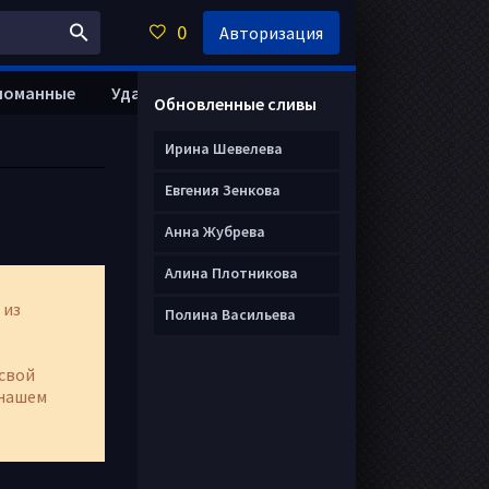
0
Авторизация
ломанные
Удалить анкету
Обновленные сливы
Ирина Шевелева
Евгения Зенкова
Анна Жубрева
Алина Плотникова
 из
Полина Васильева
свой
нашем