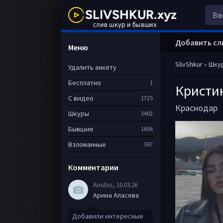
Добавить сл
Меню
SlivShkur
»
Шку
Удалить анкету
Бесплатно
1
Кристи
С видео
1725
Краснодар
Шкуры
3402
Бывшие
1606
Взломанные
367
Комментарии
Anubis
, 10.03.26
Арина Апасева
Добавили интересные