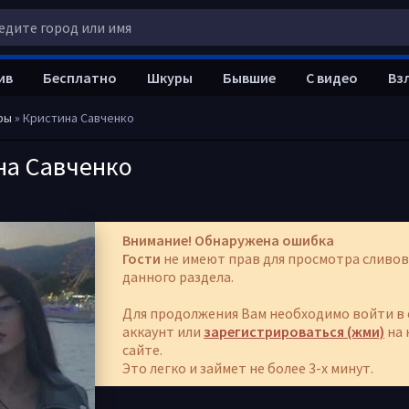
ив
Бесплатно
Шкуры
Бывшие
С видео
Вз
ры
» Кристина Савченко
на Савченко
Внимание! Обнаружена ошибка
Гости
не имеют прав для просмотра сливов
данного раздела.
Для продолжения Вам необходимо войти в 
аккаунт или
зарегистрироваться (жми)
на 
сайте.
Это легко и займет не более 3-х минут.