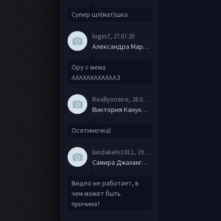
Супер шл(мат)шка
login7
, 27.07.20
Александра Маркова
Ору с мема
АХАХАХАХАХААЗ
Reallyonaire
, 28.06.20
Виктория Канукова
Осетиночка)
landakelv1011
, 19.06.20
Самира Джахангирова
Видео не работает, в
чем может быть
причина?