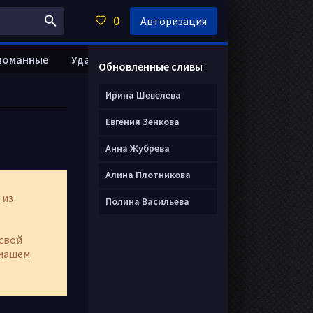
0
Авторизация
ломанные
Удалить анкету
Обновленные сливы
Ирина Шевелева
Евгения Зенкова
Анна Жубрева
Алина Плотникова
 из
Полина Васильева
свой
нашем