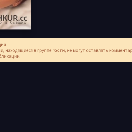
ция
и, находящиеся в группе
Гости
, не могут оставлять коммента
бликации.