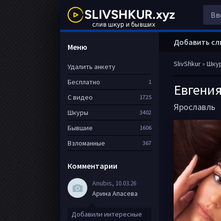
Добавить сл
Меню
SlivShkur
»
Шку
Удалить анкету
Бесплатно
1
Евгени
С видео
1725
Ярославль
Шкуры
3402
Бывшие
1606
Взломанные
367
Комментарии
Anubis
, 10.03.26
Арина Апасева
Добавили интересные