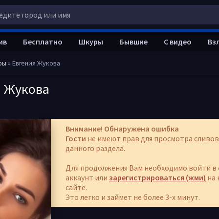
ив
Бесплатно
Шкуры
Бывшие
С видео
Вз
ры
» Евгения Жукова
я Жукова
Внимание! Обнаружена ошибка
Гости
не имеют прав для просмотра сливов
данного раздела.
Для продолжения Вам необходимо войти в 
аккаунт или
зарегистрироваться (жми)
на 
сайте.
Это легко и займет не более 3-х минут.