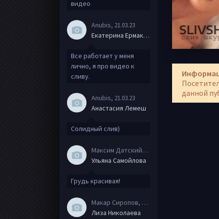
видео
Anubis
, 21.03.23
Екатерина Ермакова
Все работает у меня
лично, я про видео к
Информа
сливу.
Посетител
данной пу
Anubis
, 21.03.23
Анастасия Лемеш
Солидный слив)
Максим Датский
, 15.08.20
Ульяна Самойлова
Грудь красивая!
Макар Сиропов
, 08.08.20
Лиза Николаева