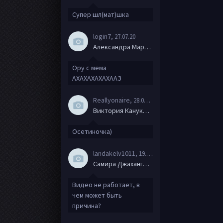
Супер шл(мат)шка
login7
, 27.07.20
Александра Маркова
Ору с мема
АХАХАХАХАХААЗ
Reallyonaire
, 28.06.20
Виктория Канукова
Осетиночка)
landakelv1011
, 19.06.20
Самира Джахангирова
Видео не работает, в
чем может быть
причина?