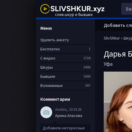
Добавить сл
Меню
SlivShkur
»
Шку
Удалить анкету
Бесплатно
1
Дарья 
С видео
1728
Уфа
Шкуры
3406
Бывшие
1606
Взломанные
367
Комментарии
Anubis
, 10.03.26
Арина Апасева
Добавили интересные