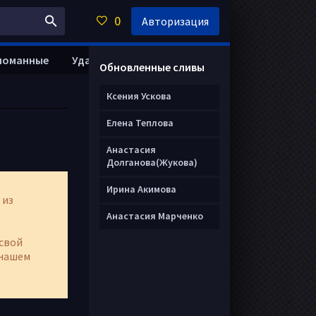
0
Авторизация
ломанные
Удалить анкету
Обновленные сливы
Ксения Ускова
Елена Теплова
Анастасия
Долганова(Жукова)
Ирина Акимова
 из
Анастасия Марченко
свой
нашем