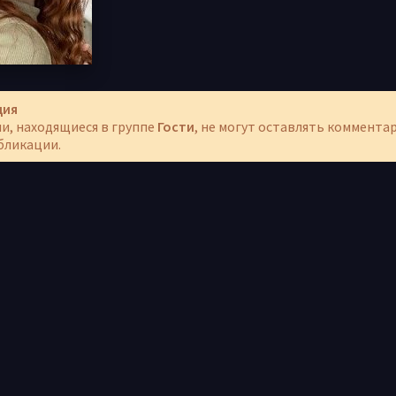
ция
и, находящиеся в группе
Гости
, не могут оставлять коммента
бликации.