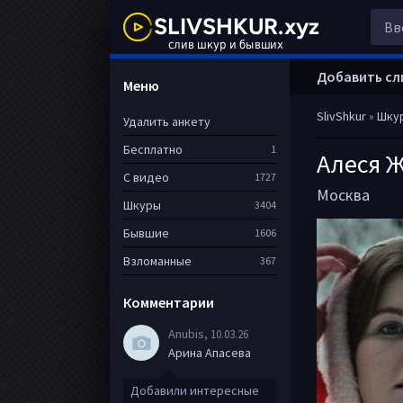
Добавить сл
Меню
SlivShkur
»
Шку
Удалить анкету
Бесплатно
1
Алеся 
С видео
1727
Москва
Шкуры
3404
Бывшие
1606
Взломанные
367
Комментарии
Anubis
, 10.03.26
Арина Апасева
Добавили интересные