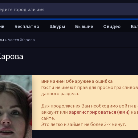
ив
Бесплатно
Шкуры
Бывшие
С видео
Вз
ры
» Алеся Жарова
Жарова
Внимание! Обнаружена ошибка
Гости
не имеют прав для просмотра сливов
данного раздела.
Для продолжения Вам необходимо войти в 
аккаунт или
зарегистрироваться (жми)
на 
сайте.
Это легко и займет не более 3-х минут.