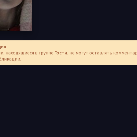
ция
и, находящиеся в группе
Гости
, не могут оставлять коммента
бликации.