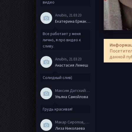
видео
Anubis
, 21.03.23
Екатерина Ермакова
Все работает у меня
лично, я про видео к
Информа
сливу.
Посетител
данной пу
Anubis
, 21.03.23
Анастасия Лемеш
Солидный слив)
Максим Датский
, 15.08.20
Ульяна Самойлова
Грудь красивая!
Макар Сиропов
, 08.08.20
Лиза Николаева