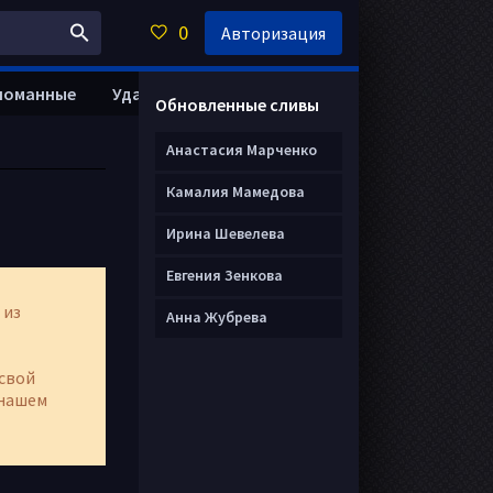
0
Авторизация
ломанные
Удалить анкету
Обновленные сливы
Анастасия Марченко
Камалия Мамедова
Ирина Шевелева
Евгения Зенкова
 из
Анна Жубрева
свой
нашем