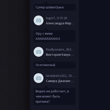
Супер шл(мат)шка
login7
, 27.07.20
Александра Маркова
Ору с мема
АХАХАХАХАХААЗ
Reallyonaire
, 28.06.20
Виктория Канукова
Осетиночка)
landakelv1011
, 19.06.20
Самира Джахангирова
Видео не работает, в
чем может быть
причина?