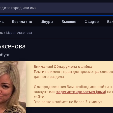
ив
Бесплатно
Шкуры
Бывшие
С видео
Вз
ры
» Мария Аксенова
Аксенова
рбург
Внимание! Обнаружена ошибка
Гости
не имеют прав для просмотра сливов
данного раздела.
Для продолжения Вам необходимо войти в 
аккаунт или
зарегистрироваться (жми)
на 
сайте.
Это легко и займет не более 3-х минут.