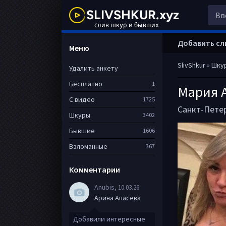
Добавить сл
Меню
SlivShkur
»
Шку
Удалить анкету
Бесплатно
1
Мария 
С видео
1725
Санкт-Пете
Шкуры
3402
Бывшие
1606
Взломанные
367
Комментарии
Anubis
, 10.03.26
Арина Апасева
Добавили интересные