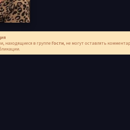
ция
и, находящиеся в группе
Гости
, не могут оставлять коммента
бликации.