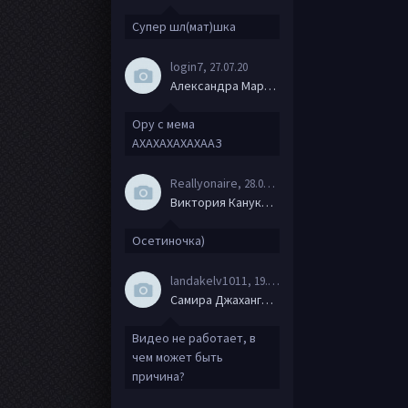
Супер шл(мат)шка
login7
, 27.07.20
Александра Маркова
Ору с мема
АХАХАХАХАХААЗ
Reallyonaire
, 28.06.20
Виктория Канукова
Осетиночка)
landakelv1011
, 19.06.20
Самира Джахангирова
Видео не работает, в
чем может быть
причина?