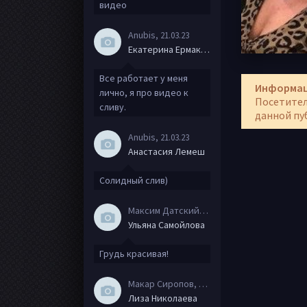
видео
Anubis
, 21.03.23
Екатерина Ермакова
Все работает у меня
Информа
лично, я про видео к
Посетител
сливу.
данной пу
Anubis
, 21.03.23
Анастасия Лемеш
Солидный слив)
Максим Датский
, 15.08.20
Ульяна Самойлова
Грудь красивая!
Макар Сиропов
, 08.08.20
Лиза Николаева