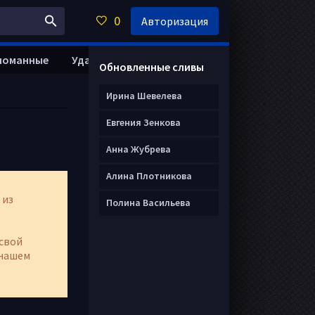
0
Авторизация
ломанные
Удалить анкету
Обновленные сливы
Ирина Шевелева
Евгения Зенкова
Анна Жубрева
Алина Плотникова
 из
Полина Васильева
свой
нашем