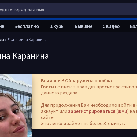
ив
Бесплатно
Шкуры
Бывшие
С видео
Вз
ры
» Екатерина Каранина
ина Каранина
Внимание! Обнаружена ошибка
Гости
не имеют прав для просмотра сливов
данного раздела.
Для продолжения Вам необходимо войти в 
аккаунт или
зарегистрироваться (жми)
на 
сайте.
Это легко и займет не более 3-х минут.