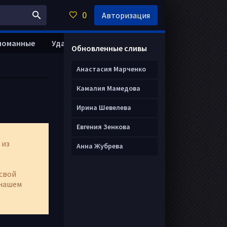
0
Авторизация
ломанные
Удалить анкету
Обновленные сливы
Анастасия Марченко
Камалия Мамедова
Ирина Шевелева
Евгения Зенкова
 из
Анна Жубрева
свой
нашем