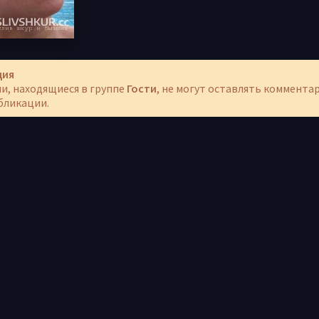
ция
и, находящиеся в группе
Гости
, не могут оставлять коммента
бликации.