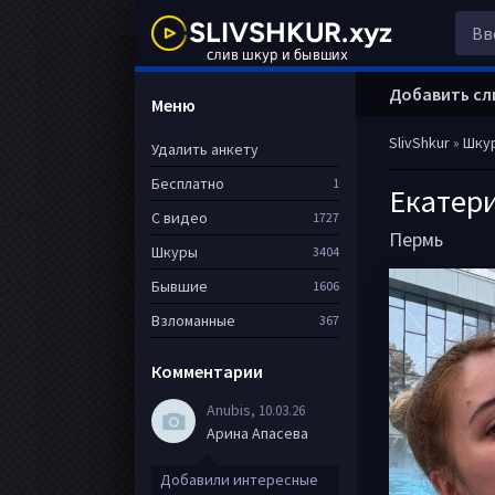
Добавить сл
Меню
SlivShkur
»
Шку
Удалить анкету
Бесплатно
1
Екатер
С видео
1727
Пермь
Шкуры
3404
Бывшие
1606
Взломанные
367
Комментарии
Anubis
, 10.03.26
Арина Апасева
Добавили интересные