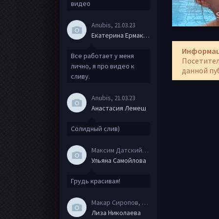
видео
Anubis
, 21.03.23
Екатерина Ермакова
Информа
Все работает у меня
Посетител
лично, я про видео к
данной пу
сливу.
Anubis
, 21.03.23
Анастасия Лемеш
Солидный слив)
Максим Датский
, 15.08.20
Ульяна Самойлова
Грудь красивая!
Макар Сиропов
, 08.08.20
Лиза Николаева