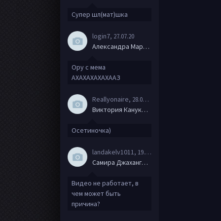
Супер шл(мат)шка
login7
, 27.07.20
Александра Маркова
Ору с мема
АХАХАХАХАХААЗ
Reallyonaire
, 28.06.20
Виктория Канукова
Осетиночка)
landakelv1011
, 19.06.20
Самира Джахангирова
Видео не работает, в
чем может быть
причина?