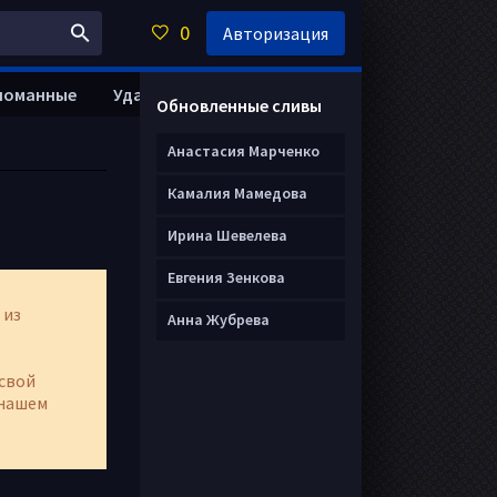
0
Авторизация
ломанные
Удалить анкету
Обновленные сливы
Анастасия Марченко
Камалия Мамедова
Ирина Шевелева
Евгения Зенкова
 из
Анна Жубрева
свой
нашем