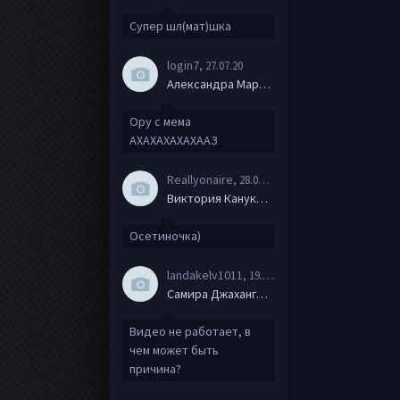
Супер шл(мат)шка
login7
, 27.07.20
Александра Маркова
Ору с мема
АХАХАХАХАХААЗ
Reallyonaire
, 28.06.20
Виктория Канукова
Осетиночка)
landakelv1011
, 19.06.20
Самира Джахангирова
Видео не работает, в
чем может быть
причина?