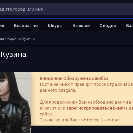
ив
Бесплатно
Шкуры
Бывшие
С видео
Вз
ры
» Карина Кузина
 Кузина
Внимание! Обнаружена ошибка
Гости
не имеют прав для просмотра сливов
данного раздела.
Для продолжения Вам необходимо войти в 
аккаунт или
зарегистрироваться (жми)
на 
сайте.
Это легко и займет не более 3-х минут.