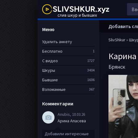
Добавить сл
Меню
SlivShkur
»
Шку
Удалить анкету
Бесплатно
1
Карина
С видео
1727
Брянск
Шкуры
3404
Бывшие
1606
Взломанные
367
Комментарии
Anubis
, 10.03.26
Арина Апасева
Добавили интересные