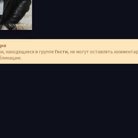
ция
и, находящиеся в группе
Гости
, не могут оставлять коммента
бликации.