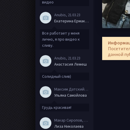
видео
Anubis
, 21.03.23
Екатерина Ермакова
Все работает у меня
лично, я про видео к
Информа
сливу.
Посетител
данной пу
Anubis
, 21.03.23
Анастасия Лемеш
Солидный слив)
Максим Датский
, 15.08.20
Ульяна Самойлова
Грудь красивая!
Макар Сиропов
, 08.08.20
Лиза Николаева