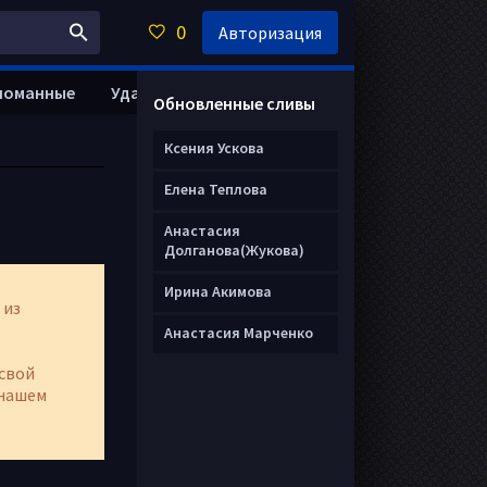
0
Авторизация
ломанные
Удалить анкету
Обновленные сливы
Ксения Ускова
Елена Теплова
Анастасия
Долганова(Жукова)
Ирина Акимова
 из
Анастасия Марченко
свой
нашем