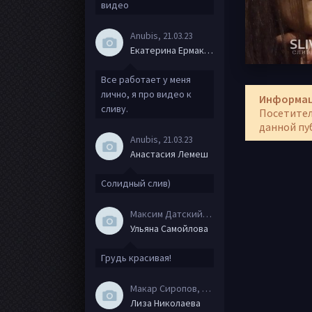
видео
Anubis
, 21.03.23
Екатерина Ермакова
Все работает у меня
лично, я про видео к
Информа
сливу.
Посетител
данной пу
Anubis
, 21.03.23
Анастасия Лемеш
Солидный слив)
Максим Датский
, 15.08.20
Ульяна Самойлова
Грудь красивая!
Макар Сиропов
, 08.08.20
Лиза Николаева