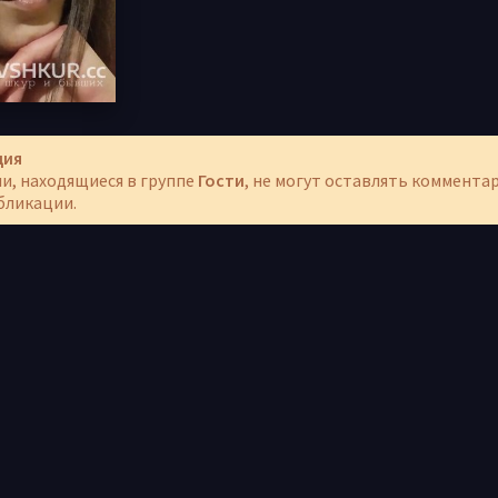
ция
и, находящиеся в группе
Гости
, не могут оставлять коммента
бликации.