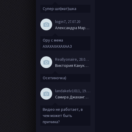
Супер шл(мат)шка
login7
, 27.07.20
Александра Маркова
Ору с мема
АХАХАХАХАХААЗ
Reallyonaire
, 28.06.20
Виктория Канукова
Осетиночка)
landakelv1011
, 19.06.20
Самира Джахангирова
Видео не работает, в
чем может быть
причина?