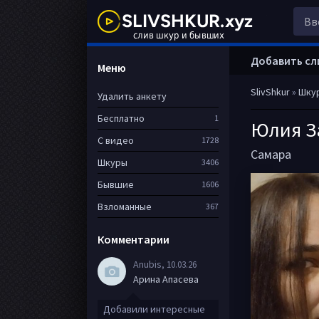
Добавить сл
Меню
SlivShkur
»
Шку
Удалить анкету
Бесплатно
1
Юлия З
С видео
1728
Самара
Шкуры
3406
Бывшие
1606
Взломанные
367
Комментарии
Anubis
, 10.03.26
Арина Апасева
Добавили интересные