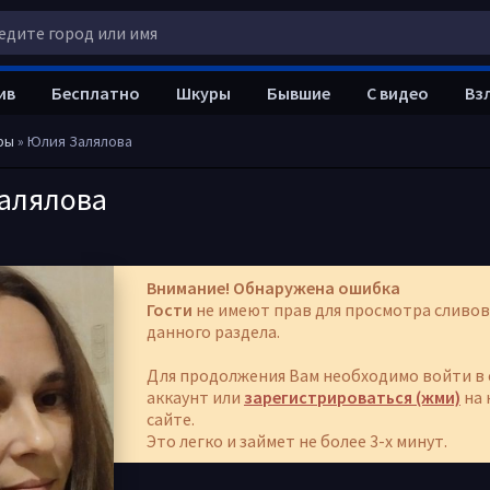
ив
Бесплатно
Шкуры
Бывшие
С видео
Вз
ры
» Юлия Залялова
алялова
Внимание! Обнаружена ошибка
Гости
не имеют прав для просмотра сливов
данного раздела.
Для продолжения Вам необходимо войти в 
аккаунт или
зарегистрироваться (жми)
на 
сайте.
Это легко и займет не более 3-х минут.