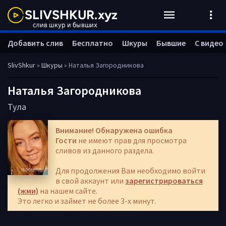
Добавить слив
Бесплатно
Шкуры
Бывшие
С видео
SlivShkur
»
Шкуры
» Наталья Загородникова
Наталья Загородникова
Тула
Внимание! Обнаружена ошибка
Гости
не имеют прав для просмотра
сливов из данного раздела.
Для продолжения Вам необходимо войти
в свой аккаунт или
зарегистрироваться
(жми)
на нашем сайте.
Это легко и займет не более 3-х минут.